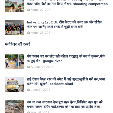
मेडल जीत जिले का नाम किया रौशन- shooting competition
March 23, 2021
Ind vs Eng 1st ODI: टीम विराट की नजर एक और सीरीज
जीत पर, जानिए पहले वनडे से जुड़ी तमाम बातें
March 23, 2021
मनोरंजन की ख़बरें
गंगा स्नान कर घर लौट रही महिला श्रद्धालु को बस ने कुचला,मौके
पर हुई मौत- ganga-river
August 04, 2022
हाई टेंशन विधुत तार की चपेट में आई श्रद्धालुओं से भरी बस,आधा
दर्जन लोग झुलसे- accident-simri
June 01, 2022
नप का नया कारनामा देख पूरा शहर हैरान,सिंडिगेट नहर पुल को
बनाया कचरा डंपिंग यार्ड,बक्सर को गंदा शहर का उपाधि जल्द
दिलाएगा नगर परिषद- nagar-parishad
May 15, 2022