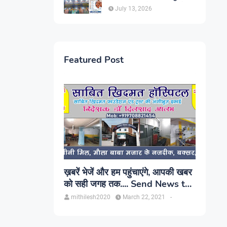
सिंह, प्रकाश यूरो क्लिनिक में होगा
July 13, 2026
परामर्श
Featured Post
ख़बरें भेजें और हम पहुंचाएंगे, आपकी खबर
को सही जगह तक.... Send News to
us!
mithilesh2020
March 22, 2021
-