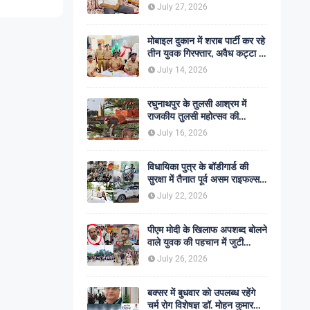
शोक की लहर
July 27, 2026
मोबाइल दुकान में शराब पार्टी कर रहे
तीन युवक गिरफ्तार, अवैध कट्टा व
कारतूस बरामद
July 14, 2026
रघुनाथपुर के तुलसी आश्रम में
राजकीय तुलसी महोत्सव की
अनुशंसा, बीडीओ ने भेजी
July 16, 2026
सकारात्मक रिपोर्ट
विधायिका पुत्र के बॉडीगार्ड की
सुरक्षा में तैनात पूर्व असम राइफल्स
जवान की गोली मारकर हत्या,
July 22, 2026
सहकर्मी अंगरक्षक गिरफ्तार
पीएम मोदी के खिलाफ अपशब्द बोलने
वाले युवक की पहचान में जुटी
पुलिस, बक्सर एसपी ने दिए सख्त
July 26, 2026
कार्रवाई के संकेत
बक्सर में बुधवार को उपलब्ध रहेंगे
चर्म रोग विशेषज्ञ डॉ. मोहन कुमार