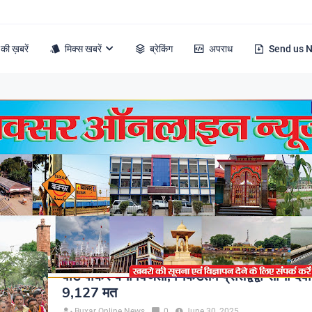
की ख़बरें
मिक्स खबरें
ब्रेकिंग
अपराध
Send us 
s from June, 2025
बक्सर नगर परिषद के उपचेयरमैन निर्वाचित हुई बेबी 
वोट पाकर बनीं विजेता, निकटतम प्रतिद्वंद्वी सोनी देव
9,127 मत
Buxar Online News
0
June 30, 2025