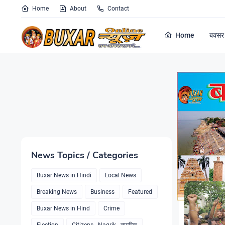
Home
About
Contact
Home
बक्सर 
Showing post
News Topics / Categories
Buxar News in Hindi
Local News
Breaking News
Business
Featured
Buxar News in Hind
Crime