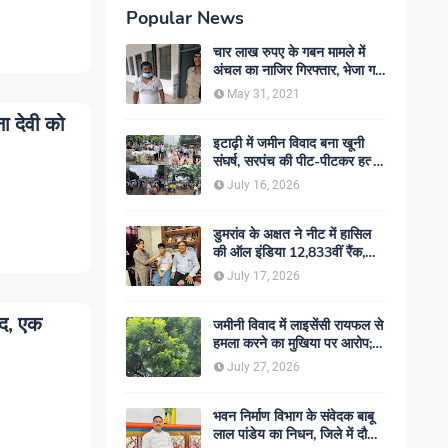
Popular News
चार लाख रुपए के गबन मामले में
अंचल का नाजिर गिरफ्तार, भेजा गया
जेल- sent jail
May 31, 2021
ा देवी को
इटाढ़ी में जमीन विवाद बना खूनी
संघर्ष, सरपंच की पीट-पीटकर हत्या;
दो बेटे घायल, सड़क जाम
July 16, 2026
डुमरांव के अक्षत ने नीट में हासिल
की ऑल इंडिया 12,833वीं रैंक,
ऑनलाइन पढ़ाई से रचा सफलता का
July 17, 2026
इतिहास
मद, एक
जमीनी विवाद में लाइसेंसी रायफल से
हमला करने का मुखिया पर आरोप;
मामले की जांच में जुटी पुलिस
July 27, 2026
भवन निर्माण विभाग के संवेदक बाबू
लाल पांडेय का निधन, जिले में दौड़ी