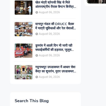
खेल मंत्री श्रेयसी सिंह से मिले
अंतरराष्ट्रीय तैराक कैप्टन बिजेंद्र
सिंह, गोकुल जलाशय में तैराकी
August 06, 2026
प्रशिक्षण केंद्र शुरू करने की उठाई
मांग
दानापुर मंडल की DRUCC बैठक
में यात्री सुविधाओं और रेल सेवाओं
के विस्तार पर मंथन, अधिकारियों को
August 06, 2026
दिए गए आवश्यक निर्देश
डुमरांव में आठवें दिन भी जारी रही
सफाईकर्मियों की हड़ताल, जुलूस
निकाल सरकार के खिलाफ किया
August 06, 2026
प्रदर्शन
रघुनाथपुर उपडाकघर में आधार सेवा
केंद्र का शुभारंभ, मुरार उपडाकघर
नए भवन में हुआ स्थानांतरित
August 06, 2026
Search This Blog