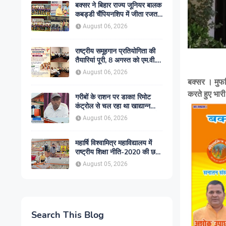
बक्सर ने बिहार राज्य जूनियर बालक
कबड्डी चैंपियनशिप में जीता रजत
पदक, रोमांचक फाइनल में सारण से
August 06, 2026
49-45 से हारा
राष्ट्रीय समूहगान प्रतियोगिता की
तैयारियां पूरी, 8 अगस्त को एम.वी.
कॉलेज में गूंजेंगे देशभक्ति के स्वर
August 06, 2026
बक्सर । मुफस्
करते हुए भार
गरीबों के राशन पर डाका! रिमोट
कंट्रोल से चल रहा था खाद्यान्न
चोरी का खेल! सिमरी गोदाम कांड में
August 06, 2026
एजीएम हटे, ट्रांसपोर्टर पर शिकंजा,
बड़े ट्रांसपोर्टरों की भूमिका भी चर्चा
में
महार्षि विश्वामित्र महाविद्यालय में
राष्ट्रीय शिक्षा नीति-2020 की छह
वर्षीय उपलब्धियों पर संगोष्ठी
August 05, 2026
आयोजित
Search This Blog