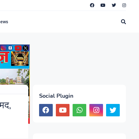
News
Social Plugin
ामद,