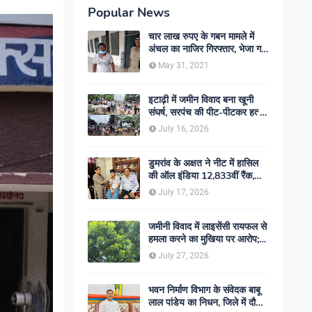
Popular News
चार लाख रुपए के गबन मामले में
अंचल का नाजिर गिरफ्तार, भेजा गया
जेल- sent jail
May 31, 2021
इटाढ़ी में जमीन विवाद बना खूनी
संघर्ष, सरपंच की पीट-पीटकर हत्या;
दो बेटे घायल, सड़क जाम
July 16, 2026
डुमरांव के अक्षत ने नीट में हासिल
की ऑल इंडिया 12,833वीं रैंक,
ऑनलाइन पढ़ाई से रचा सफलता का
July 17, 2026
इतिहास
जमीनी विवाद में लाइसेंसी रायफल से
हमला करने का मुखिया पर आरोप;
मामले की जांच में जुटी पुलिस
July 27, 2026
भवन निर्माण विभाग के संवेदक बाबू
लाल पांडेय का निधन, जिले में दौड़ी