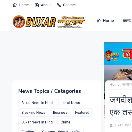
Home
About
Contact
Home
बक्सर 
Home
जगदीशपु
News Topics / Categories
जगदीशप
Buxar News in Hindi
Local News
एक तस्
Breaking News
Business
Featured
Buxar News in Hind
Crime
Buxar Onli