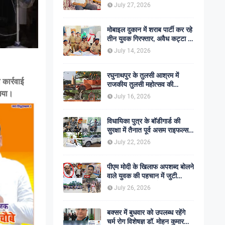
शोक की लहर
July 27, 2026
मोबाइल दुकान में शराब पार्टी कर रहे
तीन युवक गिरफ्तार, अवैध कट्टा व
कारतूस बरामद
July 14, 2026
रघुनाथपुर के तुलसी आश्रम में
 कार्रवाई
राजकीय तुलसी महोत्सव की
अनुशंसा, बीडीओ ने भेजी
 गया।
July 16, 2026
सकारात्मक रिपोर्ट
विधायिका पुत्र के बॉडीगार्ड की
सुरक्षा में तैनात पूर्व असम राइफल्स
जवान की गोली मारकर हत्या,
July 22, 2026
सहकर्मी अंगरक्षक गिरफ्तार
पीएम मोदी के खिलाफ अपशब्द बोलने
वाले युवक की पहचान में जुटी
पुलिस, बक्सर एसपी ने दिए सख्त
July 26, 2026
कार्रवाई के संकेत
बक्सर में बुधवार को उपलब्ध रहेंगे
चर्म रोग विशेषज्ञ डॉ. मोहन कुमार