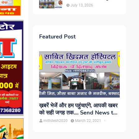
सिंह, प्रकाश यूरो क्लिनिक में होगा
July 13, 2026
परामर्श
Featured Post
ख़बरें भेजें और हम पहुंचाएंगे, आपकी खबर
को सही जगह तक.... Send News to
us!
mithilesh2020
March 22, 2021
-