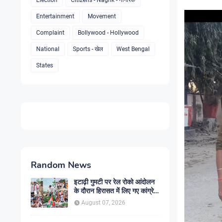
Election
Citizens - Nagrik - नागरिक
Entertainment
Movement
Complaint
Bollywood - Hollywood
National
Sports - खेल
West Bengal
States
Random News
इटाढ़ी गुमटी पर रेल रोको आंदोलन
के दौरान हिरासत में लिए गए कांग्रेस
जिलाध्यक्ष पंकज उपाध्याय , पुलिस
August 07, 2026
कार्रवाई पर भड़के पूर्व विधायक मुना
तिवारी