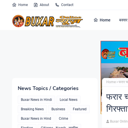
Home
About
Contact
Home
बक्सर 
Home
फरार चल
News Topics / Categories
फरार च
Buxar News in Hindi
Local News
गिरफ्त
Breaking News
Business
Featured
Buxar News in Hind
Crime
Buxar Onli