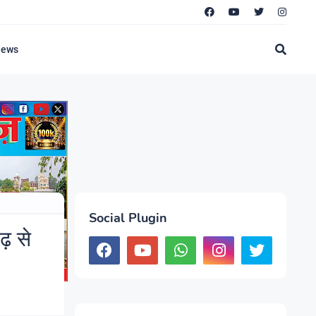
News
Social Plugin
़ से