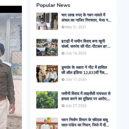
Popular News
चार लाख रुपए के गबन मामले में
अंचल का नाजिर गिरफ्तार, भेजा गया
जेल- sent jail
May 31, 2021
इटाढ़ी में जमीन विवाद बना खूनी
संघर्ष, सरपंच की पीट-पीटकर हत्या;
दो बेटे घायल, सड़क जाम
July 16, 2026
डुमरांव के अक्षत ने नीट में हासिल
की ऑल इंडिया 12,833वीं रैंक,
ऑनलाइन पढ़ाई से रचा सफलता का
July 17, 2026
इतिहास
जमीनी विवाद में लाइसेंसी रायफल से
हमला करने का मुखिया पर आरोप;
मामले की जांच में जुटी पुलिस
July 27, 2026
भवन निर्माण विभाग के संवेदक बाबू
लाल पांडेय का निधन, जिले में दौड़ी