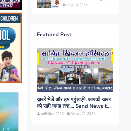
सिंह, प्रकाश यूरो क्लिनिक में होगा
July 13, 2026
परामर्श
Featured Post
ख़बरें भेजें और हम पहुंचाएंगे, आपकी खबर
को सही जगह तक.... Send News to
us!
mithilesh2020
March 22, 2021
-