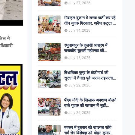
शोक की लहर
July 27, 2026
मोबाइल दुकान में शराब पार्टी कर रहे
तीन युवक गिरफ्तार, अवैध कट्टा व
कारतूस बरामद
July 14, 2026
लिस ने
रघुनाथपुर के तुलसी आश्रम में
ाधिकारी
राजकीय तुलसी महोत्सव की
अनुशंसा, बीडीओ ने भेजी
July 16, 2026
सकारात्मक रिपोर्ट
विधायिका पुत्र के बॉडीगार्ड की
सुरक्षा में तैनात पूर्व असम राइफल्स
जवान की गोली मारकर हत्या,
July 22, 2026
सहकर्मी अंगरक्षक गिरफ्तार
पीएम मोदी के खिलाफ अपशब्द बोलने
वाले युवक की पहचान में जुटी
पुलिस, बक्सर एसपी ने दिए सख्त
July 26, 2026
कार्रवाई के संकेत
बक्सर में बुधवार को उपलब्ध रहेंगे
चर्म रोग विशेषज्ञ डॉ. मोहन कुमार