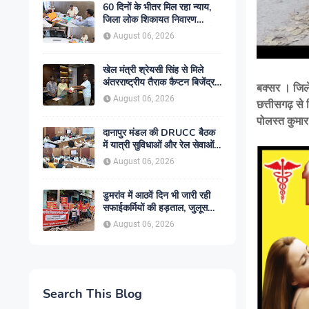
60 दिनों के भीतर मिल रहा न्याय,
जिला लोक शिकायत निवारण
कार्यालय में बढ़ा आम लोगों का भरोसा
August 06, 2026
खेल मंत्री श्रेयसी सिंह से मिले
अंतरराष्ट्रीय तैराक कैप्टन बिजेंद्र
बक्सर । जिले 
सिंह, गोकुल जलाशय में तैराकी
August 06, 2026
छत्तीसगढ़ से
प्रशिक्षण केंद्र शुरू करने की उठाई
मांग
पोलस्त कुमार 
दानापुर मंडल की DRUCC बैठक
में यात्री सुविधाओं और रेल सेवाओं
के विस्तार पर मंथन, अधिकारियों को
August 06, 2026
दिए गए आवश्यक निर्देश
डुमरांव में आठवें दिन भी जारी रही
सफाईकर्मियों की हड़ताल, जुलूस
निकाल सरकार के खिलाफ किया
August 06, 2026
प्रदर्शन
Search This Blog