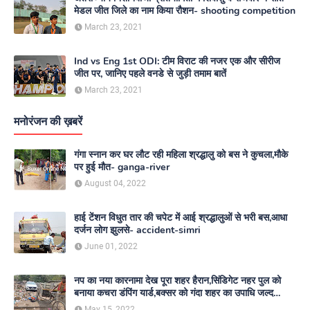
मेडल जीत जिले का नाम किया रौशन- shooting competition
March 23, 2021
Ind vs Eng 1st ODI: टीम विराट की नजर एक और सीरीज
जीत पर, जानिए पहले वनडे से जुड़ी तमाम बातें
March 23, 2021
मनोरंजन की ख़बरें
गंगा स्नान कर घर लौट रही महिला श्रद्धालु को बस ने कुचला,मौके
पर हुई मौत- ganga-river
August 04, 2022
हाई टेंशन विधुत तार की चपेट में आई श्रद्धालुओं से भरी बस,आधा
दर्जन लोग झुलसे- accident-simri
June 01, 2022
नप का नया कारनामा देख पूरा शहर हैरान,सिंडिगेट नहर पुल को
बनाया कचरा डंपिंग यार्ड,बक्सर को गंदा शहर का उपाधि जल्द
दिलाएगा नगर परिषद- nagar-parishad
May 15, 2022