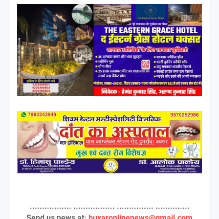
................. ................. ............... ..............
Send us news at:
buxaronlinenews@gmail.com