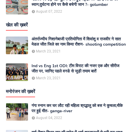
ध्यान,दुर्घटना होने पर कैसे बचेगी जान ?- golumber
August 07, 2022
खेल की ख़बरें
अंतर्राज्यीय निशानेबाजी प्रतियोगिता में शिवांशु व राजवीर ने सात
मेडल जीत जिले का नाम किया रौशन- shooting competition
March 23, 2021
Ind vs Eng 1st ODI: टीम विराट की नजर एक और सीरीज
जीत पर, जानिए पहले वनडे से जुड़ी तमाम बातें
March 23, 2021
मनोरंजन की ख़बरें
गंगा स्नान कर घर लौट रही महिला श्रद्धालु को बस ने कुचला,मौके
पर हुई मौत- ganga-river
August 04, 2022