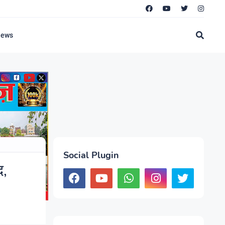
News
Social Plugin
द,