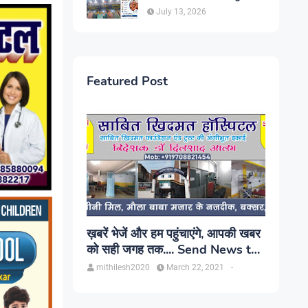
सिंह, प्रकाश यूरो क्लिनिक में होगा
July 13, 2026
परामर्श
Featured Post
ख़बरें भेजें और हम पहुंचाएंगे, आपकी खबर
को सही जगह तक.... Send News to
us!
mithilesh2020
March 22, 2021
-