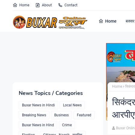
Home
About
Contact
Home
बक्सर 
Home
सिकंदरा
News Topics / Categories
सिकंदरा
Buxar News in Hindi
Local News
आरपीएफ
Breaking News
Business
Featured
Buxar News in Hind
Crime
Buxar Onli