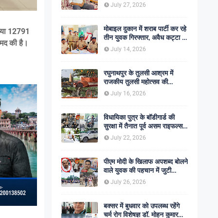
शोक की लहर
July 27, 2026
मोबाइल दुकान में शराब पार्टी कर रहे
ंख्या 12791
तीन युवक गिरफ्तार, अवैध कट्टा व
रामद की है।
कारतूस बरामद
July 14, 2026
।
रघुनाथपुर के तुलसी आश्रम में
राजकीय तुलसी महोत्सव की
अनुशंसा, बीडीओ ने भेजी
July 16, 2026
सकारात्मक रिपोर्ट
विधायिका पुत्र के बॉडीगार्ड की
सुरक्षा में तैनात पूर्व असम राइफल्स
जवान की गोली मारकर हत्या,
July 22, 2026
सहकर्मी अंगरक्षक गिरफ्तार
पीएम मोदी के खिलाफ अपशब्द बोलने
वाले युवक की पहचान में जुटी
पुलिस, बक्सर एसपी ने दिए सख्त
July 26, 2026
कार्रवाई के संकेत
बक्सर में बुधवार को उपलब्ध रहेंगे
चर्म रोग विशेषज्ञ डॉ. मोहन कुमार