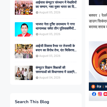
आईमास कंप्यूटर संस्थान में मेधावियों
का सम्मान, नशा मुक्त भारत का दिया
गया संदेश
August 05, 2026
बक्सर । रेलव
डाउन सिकंदराब
भाजपा नेता दुर्गेश उपाध्याय ने नगर
बरामद शराब क
थानाध्यक्ष समेत तीन पुलिसकर्मियों
पर ठोका मानहानि का मुकदमा
August 05, 2026
आईजी विकास वैभव पर तेजस्वी के
बयान का विरोध तेज, दंत चिकित्सक
डॉ. अरविंद पांडेय ने जताई आपत्ति
August 05, 2026
कंप्यूटर विज्ञान शिक्षकों की
समस्याओं को विधानसभा में उठाएंगे
विधायक आनंद मिश्रा,
August 04, 2026
प्रतिनिधिमंडल ने सौंपा ज्ञापन
Search This Blog