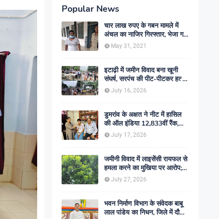
Popular News
चार लाख रुपए के गबन मामले में
अंचल का नाजिर गिरफ्तार, भेजा गया
जेल- sent jail
May 31, 2021
इटाढ़ी में जमीन विवाद बना खूनी
संघर्ष, सरपंच की पीट-पीटकर हत्या;
दो बेटे घायल, सड़क जाम
July 16, 2026
डुमरांव के अक्षत ने नीट में हासिल
की ऑल इंडिया 12,833वीं रैंक,
ऑनलाइन पढ़ाई से रचा सफलता का
July 17, 2026
इतिहास
जमीनी विवाद में लाइसेंसी रायफल से
हमला करने का मुखिया पर आरोप;
मामले की जांच में जुटी पुलिस
July 27, 2026
भवन निर्माण विभाग के संवेदक बाबू
लाल पांडेय का निधन, जिले में दौड़ी