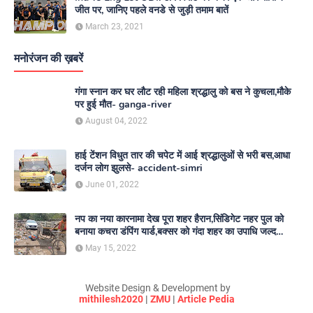
जीत पर, जानिए पहले वनडे से जुड़ी तमाम बातें
March 23, 2021
मनोरंजन की ख़बरें
गंगा स्नान कर घर लौट रही महिला श्रद्धालु को बस ने कुचला,मौके
पर हुई मौत- ganga-river
August 04, 2022
हाई टेंशन विधुत तार की चपेट में आई श्रद्धालुओं से भरी बस,आधा
दर्जन लोग झुलसे- accident-simri
June 01, 2022
नप का नया कारनामा देख पूरा शहर हैरान,सिंडिगेट नहर पुल को
बनाया कचरा डंपिंग यार्ड,बक्सर को गंदा शहर का उपाधि जल्द
दिलाएगा नगर परिषद- nagar-parishad
May 15, 2022
Website Design & Development by
mithilesh2020
|
ZMU
|
Article Pedia