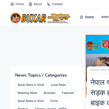
Home
About
Contact
Home
बक्सर 
Home
नेपाल य
News Topics / Categories
नेपाल य
Buxar News in Hindi
Local News
सड़क हा
Breaking News
Business
Featured
बाइक क
Buxar News in Hind
Crime