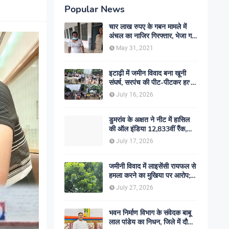
Popular News
चार लाख रुपए के गबन मामले में
अंचल का नाजिर गिरफ्तार, भेजा गया
जेल- sent jail
May 31, 2021
इटाढ़ी में जमीन विवाद बना खूनी
संघर्ष, सरपंच की पीट-पीटकर हत्या;
दो बेटे घायल, सड़क जाम
July 16, 2026
डुमरांव के अक्षत ने नीट में हासिल
की ऑल इंडिया 12,833वीं रैंक,
ऑनलाइन पढ़ाई से रचा सफलता का
July 17, 2026
इतिहास
जमीनी विवाद में लाइसेंसी रायफल से
हमला करने का मुखिया पर आरोप;
मामले की जांच में जुटी पुलिस
July 27, 2026
भवन निर्माण विभाग के संवेदक बाबू
लाल पांडेय का निधन, जिले में दौड़ी