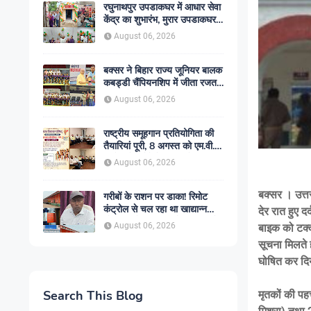
रघुनाथपुर उपडाकघर में आधार सेवा
केंद्र का शुभारंभ, मुरार उपडाकघर
नए भवन में हुआ स्थानांतरित
August 06, 2026
बक्सर ने बिहार राज्य जूनियर बालक
कबड्डी चैंपियनशिप में जीता रजत
पदक, रोमांचक फाइनल में सारण से
August 06, 2026
49-45 से हारा
राष्ट्रीय समूहगान प्रतियोगिता की
तैयारियां पूरी, 8 अगस्त को एम.वी.
कॉलेज में गूंजेंगे देशभक्ति के स्वर
August 06, 2026
बक्सर । उत्तर
गरीबों के राशन पर डाका! रिमोट
कंट्रोल से चल रहा था खाद्यान्न
देर रात हुए द
चोरी का खेल! सिमरी गोदाम कांड में
August 06, 2026
बाइक को टक्क
एजीएम हटे, ट्रांसपोर्टर पर शिकंजा,
सूचना मिलते ह
बड़े ट्रांसपोर्टरों की भूमिका भी चर्चा
में
घोषित कर द
Search This Blog
मृतकों की पह