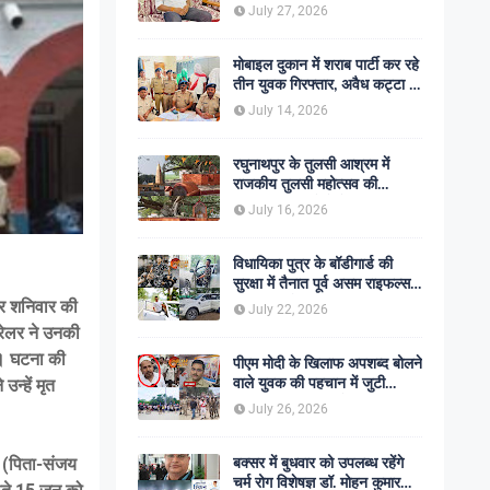
शोक की लहर
July 27, 2026
मोबाइल दुकान में शराब पार्टी कर रहे
तीन युवक गिरफ्तार, अवैध कट्टा व
कारतूस बरामद
July 14, 2026
रघुनाथपुर के तुलसी आश्रम में
राजकीय तुलसी महोत्सव की
अनुशंसा, बीडीओ ने भेजी
July 16, 2026
सकारात्मक रिपोर्ट
विधायिका पुत्र के बॉडीगार्ड की
सुरक्षा में तैनात पूर्व असम राइफल्स
जवान की गोली मारकर हत्या,
 पर शनिवार की
July 22, 2026
सहकर्मी अंगरक्षक गिरफ्तार
्रेलर ने उनकी
ा। घटना की
पीएम मोदी के खिलाफ अपशब्द बोलने
वाले युवक की पहचान में जुटी
न्हें मृत
पुलिस, बक्सर एसपी ने दिए सख्त
July 26, 2026
कार्रवाई के संकेत
बक्सर में बुधवार को उपलब्ध रहेंगे
ा (पिता-संजय
चर्म रोग विशेषज्ञ डॉ. मोहन कुमार