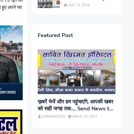
बीते 15 जून को
सिंह, प्रकाश यूरो क्लिनिक में होगा
July 13, 2026
े हुए अपने घर
परामर्श
Featured Post
ख़बरें भेजें और हम पहुंचाएंगे, आपकी खबर
को सही जगह तक.... Send News to
us!
mithilesh2020
March 22, 2021
-