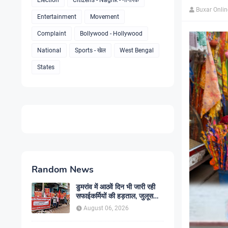
Election
Citizens - Nagrik - नागरिक
Buxar Onli
Entertainment
Movement
Complaint
Bollywood - Hollywood
National
Sports - खेल
West Bengal
States
Random News
डुमरांव में आठवें दिन भी जारी रही
सफाईकर्मियों की हड़ताल, जुलूस
निकाल सरकार के खिलाफ किया
August 06, 2026
प्रदर्शन