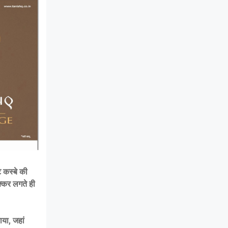
 कस्बे की
क्कर लगते ही
ाया, जहां