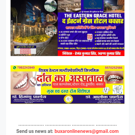
................. ................. ............... ..............
Send us news at:
buxaronlinenews@gmail.com