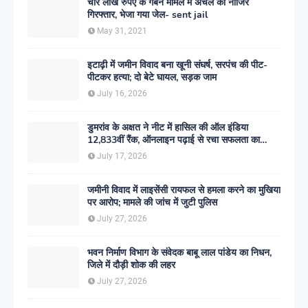
चार लाख रुपए के गबन मामले में अंचल का नाजिर
गिरफ्तार, भेजा गया जेल- sent jail
May 31, 2021
इटाढ़ी में जमीन विवाद बना खूनी संघर्ष, सरपंच की पीट-
पीटकर हत्या; दो बेटे घायल, सड़क जाम
July 16, 2026
डुमरांव के अक्षत ने नीट में हासिल की ऑल इंडिया
12,833वीं रैंक, ऑनलाइन पढ़ाई से रचा सफलता का
इतिहास
July 17, 2026
जमीनी विवाद में लाइसेंसी रायफल से हमला करने का मुखिया
पर आरोप; मामले की जांच में जुटी पुलिस
July 27, 2026
भवन निर्माण विभाग के संवेदक बाबू लाल पांडेय का निधन,
जिले में दौड़ी शोक की लहर
July 27, 2026