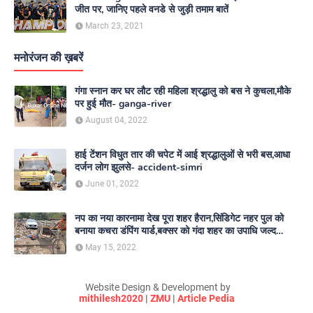
जीत पर, जानिए पहले वनडे से जुड़ी तमाम बातें
March 23, 2021
मनोरंजन की ख़बरें
गंगा स्नान कर घर लौट रही महिला श्रद्धालु को बस ने कुचला,मौके
पर हुई मौत- ganga-river
August 04, 2022
हाई टेंशन विधुत तार की चपेट में आई श्रद्धालुओं से भरी बस,आधा
दर्जन लोग झुलसे- accident-simri
June 01, 2022
नप का नया कारनामा देख पूरा शहर हैरान,सिंडिगेट नहर पुल को
बनाया कचरा डंपिंग यार्ड,बक्सर को गंदा शहर का उपाधि जल्द
दिलाएगा नगर परिषद- nagar-parishad
May 15, 2022
Website Design & Development by
mithilesh2020
|
ZMU
|
Article Pedia