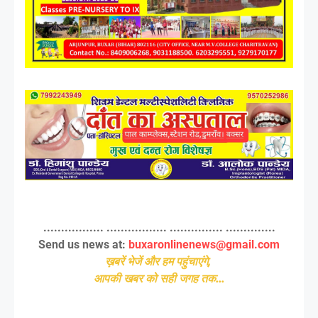
................. ................. ............... ..............
Send us news at:
buxaronlinenews@gmail.com
ख़बरें भेजें और हम पहुंचाएंगे,
आपकी खबर को सही जगह तक...