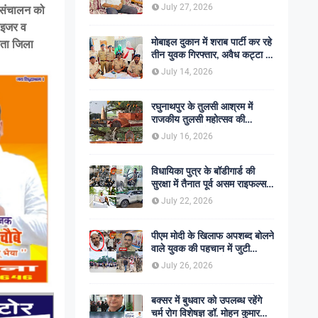
शोक की लहर
July 27, 2026
 संचालन को
ाइजर व
मोबाइल दुकान में शराब पार्टी कर रहे
षता जिला
तीन युवक गिरफ्तार, अवैध कट्टा व
कारतूस बरामद
July 14, 2026
रघुनाथपुर के तुलसी आश्रम में
राजकीय तुलसी महोत्सव की
अनुशंसा, बीडीओ ने भेजी
July 16, 2026
सकारात्मक रिपोर्ट
विधायिका पुत्र के बॉडीगार्ड की
सुरक्षा में तैनात पूर्व असम राइफल्स
जवान की गोली मारकर हत्या,
July 22, 2026
सहकर्मी अंगरक्षक गिरफ्तार
पीएम मोदी के खिलाफ अपशब्द बोलने
वाले युवक की पहचान में जुटी
पुलिस, बक्सर एसपी ने दिए सख्त
July 26, 2026
कार्रवाई के संकेत
बक्सर में बुधवार को उपलब्ध रहेंगे
चर्म रोग विशेषज्ञ डॉ. मोहन कुमार