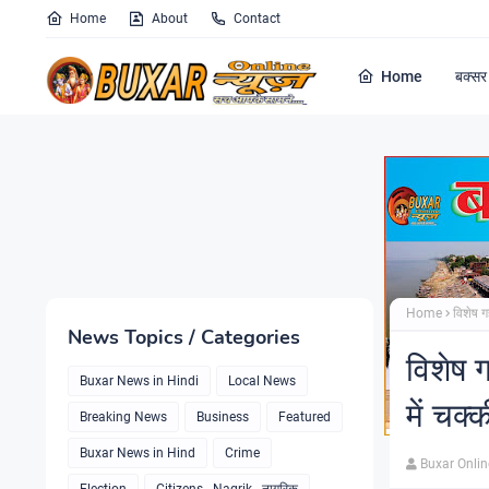
Home
About
Contact
Home
बक्सर 
Home
विशेष ग
News Topics / Categories
विशेष 
Buxar News in Hindi
Local News
में चक
Breaking News
Business
Featured
Buxar News in Hind
Crime
Buxar Onli