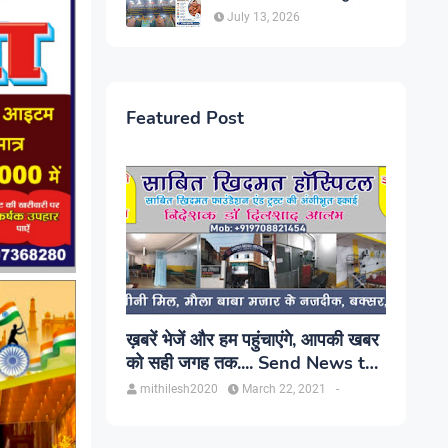
सिंह, प्रकाश यूरो क्लिनिक में होगा
July 13, 2026
परामर्श
Featured Post
ख़बरें भेजें और हम पहुंचाएंगे, आपकी खबर
को सही जगह तक.... Send News to
us!
mithilesh2020
March 22, 2021
-