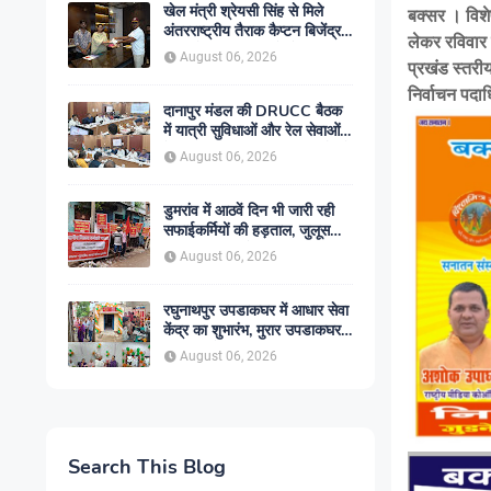
खेल मंत्री श्रेयसी सिंह से मिले
बक्सर । विश
अंतरराष्ट्रीय तैराक कैप्टन बिजेंद्र
लेकर रविवार 
सिंह, गोकुल जलाशय में तैराकी
August 06, 2026
प्रखंड स्तरी
प्रशिक्षण केंद्र शुरू करने की उठाई
मांग
निर्वाचन पदा
दानापुर मंडल की DRUCC बैठक
में यात्री सुविधाओं और रेल सेवाओं
के विस्तार पर मंथन, अधिकारियों को
August 06, 2026
दिए गए आवश्यक निर्देश
डुमरांव में आठवें दिन भी जारी रही
सफाईकर्मियों की हड़ताल, जुलूस
निकाल सरकार के खिलाफ किया
August 06, 2026
प्रदर्शन
रघुनाथपुर उपडाकघर में आधार सेवा
केंद्र का शुभारंभ, मुरार उपडाकघर
नए भवन में हुआ स्थानांतरित
August 06, 2026
Search This Blog