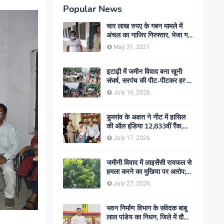
Popular News
चार लाख रुपए के गबन मामले में
अंचल का नाजिर गिरफ्तार, भेजा गया
जेल- sent jail
May 31, 2021
इटाढ़ी में जमीन विवाद बना खूनी
संघर्ष, सरपंच की पीट-पीटकर हत्या;
दो बेटे घायल, सड़क जाम
July 16, 2026
डुमरांव के अक्षत ने नीट में हासिल
की ऑल इंडिया 12,833वीं रैंक,
ऑनलाइन पढ़ाई से रचा सफलता का
July 17, 2026
इतिहास
जमीनी विवाद में लाइसेंसी रायफल से
हमला करने का मुखिया पर आरोप;
मामले की जांच में जुटी पुलिस
July 27, 2026
भवन निर्माण विभाग के संवेदक बाबू
लाल पांडेय का निधन, जिले में दौड़ी