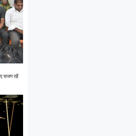
िए सजग रहें