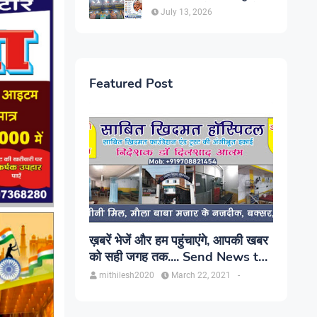
सिंह, प्रकाश यूरो क्लिनिक में होगा
July 13, 2026
परामर्श
Featured Post
ख़बरें भेजें और हम पहुंचाएंगे, आपकी खबर
को सही जगह तक.... Send News to
us!
mithilesh2020
March 22, 2021
-