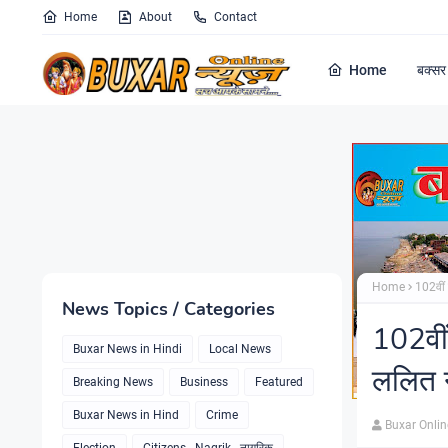
Home
About
Contact
Home
बक्सर 
Home
102वीं 
News Topics / Categories
102वीं 
Buxar News in Hindi
Local News
ललित न
Breaking News
Business
Featured
Buxar News in Hind
Crime
Buxar Onli