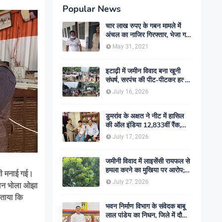
Popular News
चार लाख रुपए के गबन मामले में
अंचल का नाजिर गिरफ्तार, भेजा गया
जेल- sent jail
May 31, 2021
इटाढ़ी में जमीन विवाद बना खूनी
संघर्ष, सरपंच की पीट-पीटकर हत्या;
दो बेटे घायल, सड़क जाम
July 16, 2026
डुमरांव के अक्षत ने नीट में हासिल
की ऑल इंडिया 12,833वीं रैंक,
ऑनलाइन पढ़ाई से रचा सफलता का
July 17, 2026
इतिहास
जमीनी विवाद में लाइसेंसी रायफल से
हमला करने का मुखिया पर आरोप;
ंती मनाई गई।
मामले की जांच में जुटी पुलिस
July 27, 2026
चालन भोला ओझा
बताया कि
भवन निर्माण विभाग के संवेदक बाबू
लाल पांडेय का निधन, जिले में दौड़ी