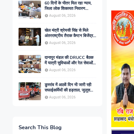
60 दिनों के भीतर मिल रहा न्याय,
जिला लोक शिकायत निवारण
कार्यालय में बढ़ा आम लोगों का भरोसा
August 06, 2026
खेल मंत्री श्रेयसी सिंह से मिले
अंतरराष्ट्रीय तैराक कैप्टन बिजेंद्र
सिंह, गोकुल जलाशय में तैराकी
August 06, 2026
प्रशिक्षण केंद्र शुरू करने की उठाई
मांग
दानापुर मंडल की DRUCC बैठक
में यात्री सुविधाओं और रेल सेवाओं
के विस्तार पर मंथन, अधिकारियों को
August 06, 2026
दिए गए आवश्यक निर्देश
डुमरांव में आठवें दिन भी जारी रही
सफाईकर्मियों की हड़ताल, जुलूस
निकाल सरकार के खिलाफ किया
August 06, 2026
प्रदर्शन
Search This Blog