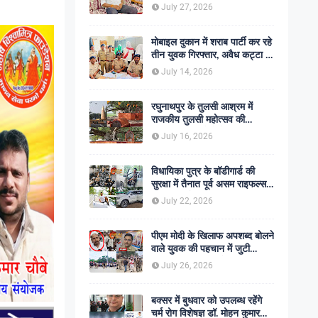
शोक की लहर
July 27, 2026
मोबाइल दुकान में शराब पार्टी कर रहे
तीन युवक गिरफ्तार, अवैध कट्टा व
कारतूस बरामद
July 14, 2026
रघुनाथपुर के तुलसी आश्रम में
राजकीय तुलसी महोत्सव की
अनुशंसा, बीडीओ ने भेजी
July 16, 2026
सकारात्मक रिपोर्ट
विधायिका पुत्र के बॉडीगार्ड की
सुरक्षा में तैनात पूर्व असम राइफल्स
जवान की गोली मारकर हत्या,
July 22, 2026
सहकर्मी अंगरक्षक गिरफ्तार
पीएम मोदी के खिलाफ अपशब्द बोलने
वाले युवक की पहचान में जुटी
पुलिस, बक्सर एसपी ने दिए सख्त
July 26, 2026
कार्रवाई के संकेत
बक्सर में बुधवार को उपलब्ध रहेंगे
चर्म रोग विशेषज्ञ डॉ. मोहन कुमार