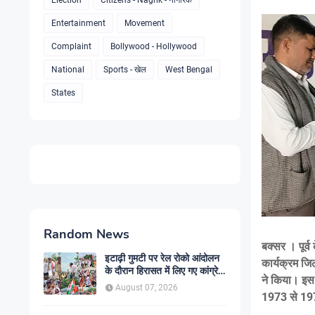
Election
Citizens - Nagrik - नागरिक
Entertainment
Movement
Complaint
Bollywood - Hollywood
National
Sports - खेल
West Bengal
States
Random News
बक्सर । पूर्व
इटाढ़ी गुमटी पर रेल रोको आंदोलन
कार्यक्रम जि
के दौरान हिरासत में लिए गए कांग्रेस
ने किया। इस 
जिलाध्यक्ष पंकज उपाध्याय , पुलिस
August 07, 2026
कार्रवाई पर भड़के पूर्व विधायक मुना
1973 से 197
तिवारी