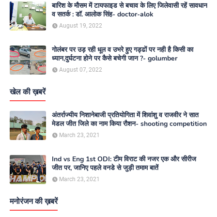
बारिश के मौसम में टायफाइड से बचाव के लिए जिलेवासी रहें सावधान
व सतर्क : डॉ. आलोक सिंह- doctor-alok
August 19, 2022
गोलंबर पर उड़ रही धूल व उभरे हुए गड्ढों पर नही है किसी का
ध्यान,दुर्घटना होने पर कैसे बचेगी जान ?- golumber
August 07, 2022
खेल की ख़बरें
अंतर्राज्यीय निशानेबाजी प्रतियोगिता में शिवांशु व राजवीर ने सात
मेडल जीत जिले का नाम किया रौशन- shooting competition
March 23, 2021
Ind vs Eng 1st ODI: टीम विराट की नजर एक और सीरीज
जीत पर, जानिए पहले वनडे से जुड़ी तमाम बातें
March 23, 2021
मनोरंजन की ख़बरें