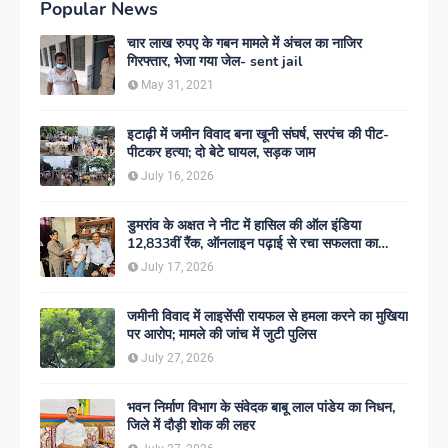
Popular News
चार लाख रुपए के गबन मामले में अंचल का नाजिर
गिरफ्तार, भेजा गया जेल- sent jail
May 31, 2021
इटाढ़ी में जमीन विवाद बना खूनी संघर्ष, सरपंच की पीट-
पीटकर हत्या; दो बेटे घायल, सड़क जाम
July 16, 2026
डुमरांव के अक्षत ने नीट में हासिल की ऑल इंडिया
12,833वीं रैंक, ऑनलाइन पढ़ाई से रचा सफलता का
इतिहास
July 17, 2026
जमीनी विवाद में लाइसेंसी रायफल से हमला करने का मुखिया
पर आरोप; मामले की जांच में जुटी पुलिस
July 27, 2026
भवन निर्माण विभाग के संवेदक बाबू लाल पांडेय का निधन,
जिले में दौड़ी शोक की लहर