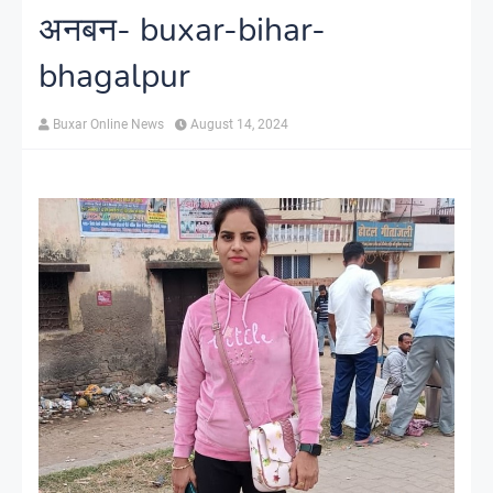
अनबन- buxar-bihar-
bhagalpur
Buxar Online News
August 14, 2024