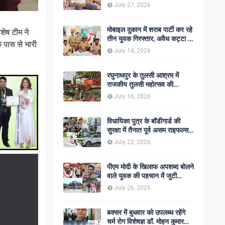
शोक की लहर
July 27, 2026
मोबाइल दुकान में शराब पार्टी कर रहे
शेष टीम ने
तीन युवक गिरफ्तार, अवैध कट्टा व
े पास से भारी
कारतूस बरामद
July 14, 2026
रघुनाथपुर के तुलसी आश्रम में
राजकीय तुलसी महोत्सव की
अनुशंसा, बीडीओ ने भेजी
July 16, 2026
सकारात्मक रिपोर्ट
विधायिका पुत्र के बॉडीगार्ड की
सुरक्षा में तैनात पूर्व असम राइफल्स
जवान की गोली मारकर हत्या,
July 22, 2026
सहकर्मी अंगरक्षक गिरफ्तार
पीएम मोदी के खिलाफ अपशब्द बोलने
वाले युवक की पहचान में जुटी
पुलिस, बक्सर एसपी ने दिए सख्त
July 26, 2026
कार्रवाई के संकेत
बक्सर में बुधवार को उपलब्ध रहेंगे
चर्म रोग विशेषज्ञ डॉ. मोहन कुमार