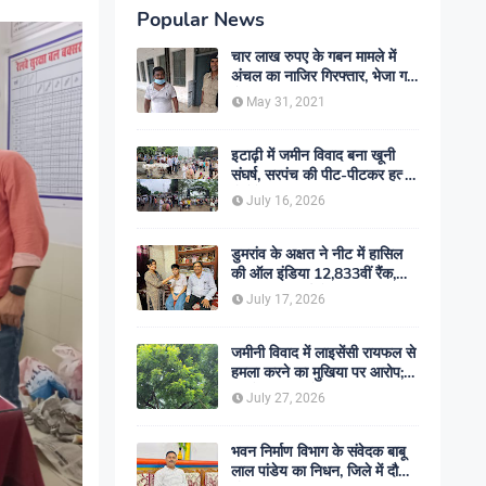
Popular News
चार लाख रुपए के गबन मामले में
अंचल का नाजिर गिरफ्तार, भेजा गया
जेल- sent jail
May 31, 2021
इटाढ़ी में जमीन विवाद बना खूनी
संघर्ष, सरपंच की पीट-पीटकर हत्या;
दो बेटे घायल, सड़क जाम
July 16, 2026
डुमरांव के अक्षत ने नीट में हासिल
की ऑल इंडिया 12,833वीं रैंक,
ऑनलाइन पढ़ाई से रचा सफलता का
July 17, 2026
इतिहास
जमीनी विवाद में लाइसेंसी रायफल से
हमला करने का मुखिया पर आरोप;
मामले की जांच में जुटी पुलिस
July 27, 2026
भवन निर्माण विभाग के संवेदक बाबू
लाल पांडेय का निधन, जिले में दौड़ी