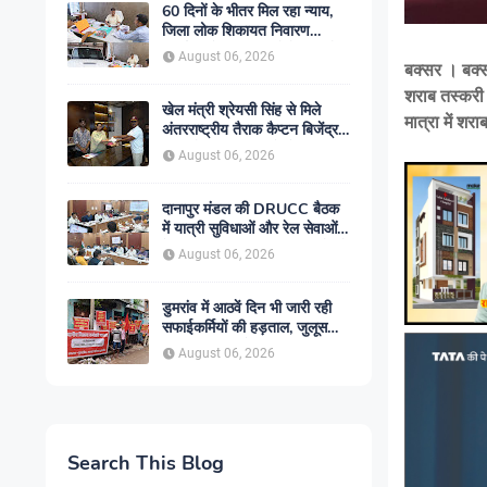
60 दिनों के भीतर मिल रहा न्याय,
जिला लोक शिकायत निवारण
कार्यालय में बढ़ा आम लोगों का भरोसा
August 06, 2026
बक्सर । बक्सर
शराब तस्करी 
खेल मंत्री श्रेयसी सिंह से मिले
मात्रा में शर
अंतरराष्ट्रीय तैराक कैप्टन बिजेंद्र
सिंह, गोकुल जलाशय में तैराकी
August 06, 2026
प्रशिक्षण केंद्र शुरू करने की उठाई
मांग
दानापुर मंडल की DRUCC बैठक
में यात्री सुविधाओं और रेल सेवाओं
के विस्तार पर मंथन, अधिकारियों को
August 06, 2026
दिए गए आवश्यक निर्देश
डुमरांव में आठवें दिन भी जारी रही
सफाईकर्मियों की हड़ताल, जुलूस
निकाल सरकार के खिलाफ किया
August 06, 2026
प्रदर्शन
Search This Blog