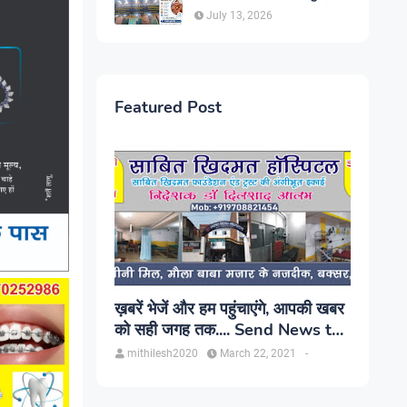
सिंह, प्रकाश यूरो क्लिनिक में होगा
July 13, 2026
परामर्श
Featured Post
ख़बरें भेजें और हम पहुंचाएंगे, आपकी खबर
को सही जगह तक.... Send News to
us!
mithilesh2020
March 22, 2021
-