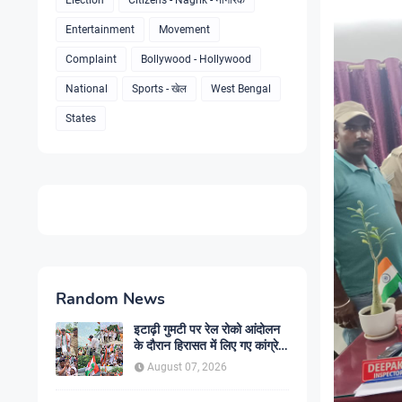
Election
Citizens - Nagrik - नागरिक
Entertainment
Movement
Complaint
Bollywood - Hollywood
National
Sports - खेल
West Bengal
States
Random News
इटाढ़ी गुमटी पर रेल रोको आंदोलन
के दौरान हिरासत में लिए गए कांग्रेस
जिलाध्यक्ष पंकज उपाध्याय , पुलिस
August 07, 2026
कार्रवाई पर भड़के पूर्व विधायक मुना
तिवारी