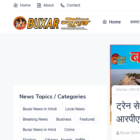
Home
About
Contact
Home
बक्सर 
Home
ट्रेन 
News Topics / Categories
ट्रेन 
Buxar News in Hindi
Local News
आरपीए
Breaking News
Business
Featured
Buxar News in Hind
Crime
Buxar Onli