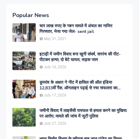
Popular News
चार लाख रुपए के गबन मामले में अंचल का नाजिर
गिरफ्तार, भेजा गया जेल- sent jail
May 31, 2021
इटाढ़ी में जमीन विवाद बना खूनी संघर्ष, सरपंच की पीट-
पीटकर हत्या; दो बेटे घायल, सड़क जाम
July 16, 2026
डुमरांव के अक्षत ने नीट में हासिल की ऑल इंडिया
12,833वीं रैंक, ऑनलाइन पढ़ाई से रचा सफलता का
इतिहास
July 17, 2026
जमीनी विवाद में लाइसेंसी रायफल से हमला करने का मुखिया
पर आरोप; मामले की जांच में जुटी पुलिस
July 27, 2026
भवन निर्माण विभाग के संवेदक बाबू लाल पांडेय का निधन,