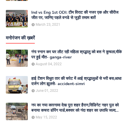
Ind vs Eng 1st ODI: टीम विराट की नजर एक और सीरीज
जीत पर, जानिए पहले वनडे से जुड़ी तमाम बातें
March 23, 2021
मनोरंजन की ख़बरें
गंगा स्नान कर घर लौट रही महिला श्रद्धालु को बस ने कुचला,मौके
पर हुई मौत- ganga-river
August 04, 2022
हाई टेंशन विधुत तार की चपेट में आई श्रद्धालुओं से भरी बस,आधा
दर्जन लोग झुलसे- accident-simri
June 01, 2022
नप का नया कारनामा देख पूरा शहर हैरान,सिंडिगेट नहर पुल को
बनाया कचरा डंपिंग यार्ड,बक्सर को गंदा शहर का उपाधि जल्द
दिलाएगा नगर परिषद- nagar-parishad
May 15, 2022