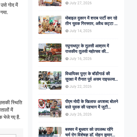
शोक की लहर
July 27, 2026
उसे गोद में
 गया.
मोबाइल दुकान में शराब पार्टी कर रहे
तीन युवक गिरफ्तार, अवैध कट्टा व
कारतूस बरामद
July 14, 2026
रघुनाथपुर के तुलसी आश्रम में
राजकीय तुलसी महोत्सव की
अनुशंसा, बीडीओ ने भेजी
July 16, 2026
सकारात्मक रिपोर्ट
विधायिका पुत्र के बॉडीगार्ड की
सुरक्षा में तैनात पूर्व असम राइफल्स
जवान की गोली मारकर हत्या,
July 22, 2026
सहकर्मी अंगरक्षक गिरफ्तार
पीएम मोदी के खिलाफ अपशब्द बोलने
 उसकी स्थिति
वाले युवक की पहचान में जुटी
लों में
पुलिस, बक्सर एसपी ने दिए सख्त
July 26, 2026
भेजे गए है.
कार्रवाई के संकेत
बक्सर में बुधवार को उपलब्ध रहेंगे
चर्म रोग विशेषज्ञ डॉ. मोहन कुमार