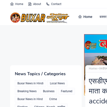
Home
About
Contact
Home
बक्सर 
Home
एसडीएम
News Topics / Categories
एसडीएम
Buxar News in Hindi
Local News
माता 
Breaking News
Business
Featured
acci
Buxar News in Hind
Crime