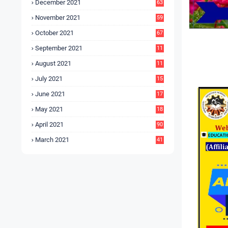
December 2021
63
November 2021
59
October 2021
67
September 2021
11
6
August 2021
11
6
July 2021
15
9
June 2021
17
3
May 2021
18
0
April 2021
90
March 2021
41