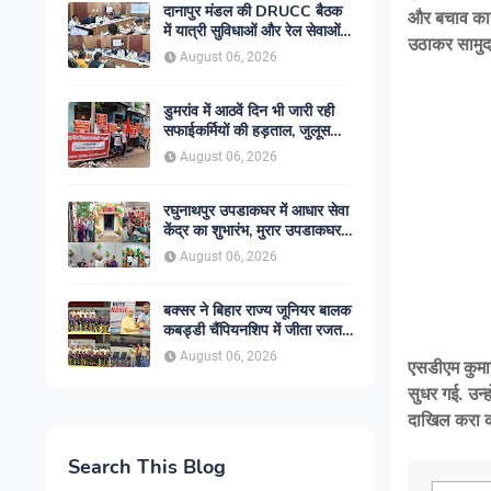
दानापुर मंडल की DRUCC बैठक
और बचाव कार्य
में यात्री सुविधाओं और रेल सेवाओं
उठाकर सामुदा
के विस्तार पर मंथन, अधिकारियों को
August 06, 2026
दिए गए आवश्यक निर्देश
डुमरांव में आठवें दिन भी जारी रही
सफाईकर्मियों की हड़ताल, जुलूस
निकाल सरकार के खिलाफ किया
August 06, 2026
प्रदर्शन
रघुनाथपुर उपडाकघर में आधार सेवा
केंद्र का शुभारंभ, मुरार उपडाकघर
नए भवन में हुआ स्थानांतरित
August 06, 2026
बक्सर ने बिहार राज्य जूनियर बालक
कबड्डी चैंपियनशिप में जीता रजत
पदक, रोमांचक फाइनल में सारण से
August 06, 2026
एसडीएम कुमार
49-45 से हारा
सुधर गई. उन्
दाखिल करा क
Search This Blog