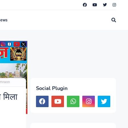
News
dumraon
Social Plugin
ो मिला