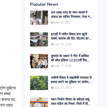
Popular News
चार लाख रुपए के गबन मामले में
अंचल का नाजिर गिरफ्तार, भेजा गया
जेल- sent jail
May 31, 2021
इटाढ़ी में जमीन विवाद बना खूनी
संघर्ष, सरपंच की पीट-पीटकर हत्या;
दो बेटे घायल, सड़क जाम
July 16, 2026
डुमरांव के अक्षत ने नीट में हासिल
की ऑल इंडिया 12,833वीं रैंक,
ऑनलाइन पढ़ाई से रचा सफलता का
July 17, 2026
इतिहास
जमीनी विवाद में लाइसेंसी रायफल से
हमला करने का मुखिया पर आरोप;
मामले की जांच में जुटी पुलिस
रेन दुर्घटना
July 27, 2026
रण बच्चा
िल कराया था,
भवन निर्माण विभाग के संवेदक बाबू
लाल पांडेय का निधन, जिले में दौड़ी
रान राहत