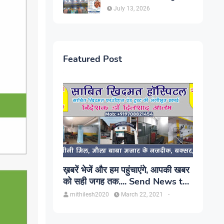
सिंह, प्रकाश यूरो क्लिनिक में होगा
July 13, 2026
परामर्श
Featured Post
ख़बरें भेजें और हम पहुंचाएंगे, आपकी खबर
को सही जगह तक.... Send News to
us!
mithilesh2020
March 22, 2021
-