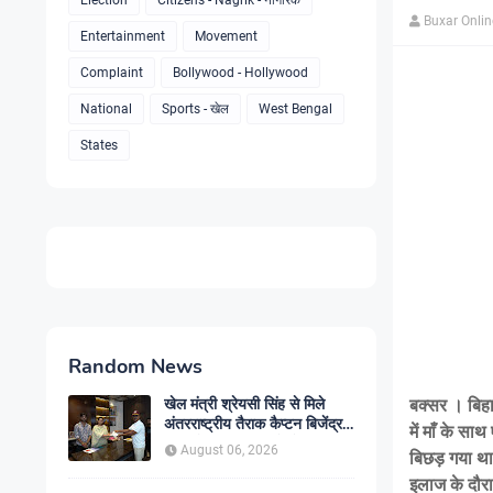
Election
Citizens - Nagrik - नागरिक
Buxar Onli
Entertainment
Movement
Complaint
Bollywood - Hollywood
National
Sports - खेल
West Bengal
States
Random News
खेल मंत्री श्रेयसी सिंह से मिले
बक्सर । बिहार
अंतरराष्ट्रीय तैराक कैप्टन बिजेंद्र
में माँ के स
सिंह, गोकुल जलाशय में तैराकी
August 06, 2026
बिछड़ गया था. 
प्रशिक्षण केंद्र शुरू करने की उठाई
मांग
इलाज के दौर