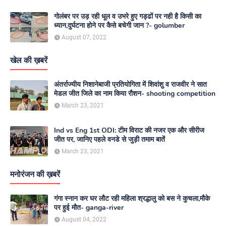
गोलंबर पर उड़ रही धूल व उभरे हुए गड्ढों पर नही है किसी का
ध्यान,दुर्घटना होने पर कैसे बचेगी जान ?- golumber
August 07, 2022
खेल की ख़बरें
अंतर्राज्यीय निशानेबाजी प्रतियोगिता में शिवांशु व राजवीर ने सात
मेडल जीत जिले का नाम किया रौशन- shooting competition
March 23, 2021
Ind vs Eng 1st ODI: टीम विराट की नजर एक और सीरीज
जीत पर, जानिए पहले वनडे से जुड़ी तमाम बातें
March 23, 2021
मनोरंजन की ख़बरें
गंगा स्नान कर घर लौट रही महिला श्रद्धालु को बस ने कुचला,मौके
पर हुई मौत- ganga-river
August 04, 2022