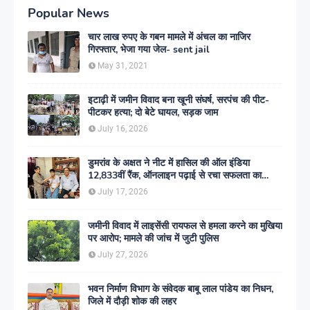
Popular News
चार लाख रुपए के गबन मामले में अंचल का नाजिर
गिरफ्तार, भेजा गया जेल- sent jail
May 31, 2021
इटाढ़ी में जमीन विवाद बना खूनी संघर्ष, सरपंच की पीट-
पीटकर हत्या; दो बेटे घायल, सड़क जाम
July 16, 2026
डुमरांव के अक्षत ने नीट में हासिल की ऑल इंडिया
12,833वीं रैंक, ऑनलाइन पढ़ाई से रचा सफलता का
इतिहास
July 17, 2026
जमीनी विवाद में लाइसेंसी रायफल से हमला करने का मुखिया
पर आरोप; मामले की जांच में जुटी पुलिस
July 27, 2026
भवन निर्माण विभाग के संवेदक बाबू लाल पांडेय का निधन,
जिले में दौड़ी शोक की लहर