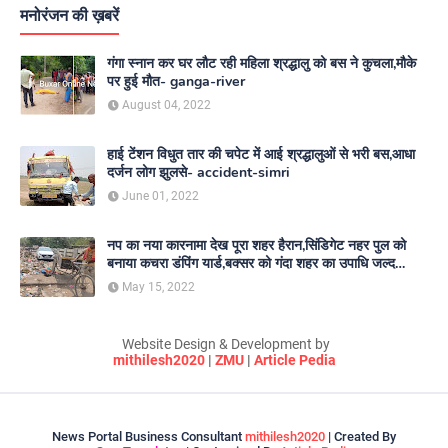
मनोरंजन की ख़बरें
गंगा स्नान कर घर लौट रही महिला श्रद्धालु को बस ने कुचला,मौके
पर हुई मौत- ganga-river
August 04, 2022
हाई टेंशन विधुत तार की चपेट में आई श्रद्धालुओं से भरी बस,आधा
दर्जन लोग झुलसे- accident-simri
June 01, 2022
नप का नया कारनामा देख पूरा शहर हैरान,सिंडिगेट नहर पुल को
बनाया कचरा डंपिंग यार्ड,बक्सर को गंदा शहर का उपाधि जल्द
दिलाएगा नगर परिषद- nagar-parishad
May 15, 2022
Website Design & Development by
mithilesh2020
|
ZMU
|
Article Pedia
News Portal Business Consultant
mithilesh2020
| Created By