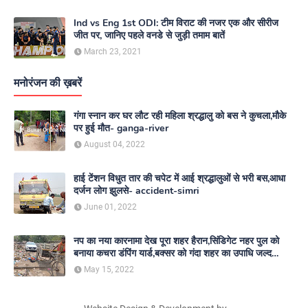
Ind vs Eng 1st ODI: टीम विराट की नजर एक और सीरीज
जीत पर, जानिए पहले वनडे से जुड़ी तमाम बातें
March 23, 2021
मनोरंजन की ख़बरें
गंगा स्नान कर घर लौट रही महिला श्रद्धालु को बस ने कुचला,मौके
पर हुई मौत- ganga-river
August 04, 2022
हाई टेंशन विधुत तार की चपेट में आई श्रद्धालुओं से भरी बस,आधा
दर्जन लोग झुलसे- accident-simri
June 01, 2022
नप का नया कारनामा देख पूरा शहर हैरान,सिंडिगेट नहर पुल को
बनाया कचरा डंपिंग यार्ड,बक्सर को गंदा शहर का उपाधि जल्द
दिलाएगा नगर परिषद- nagar-parishad
May 15, 2022