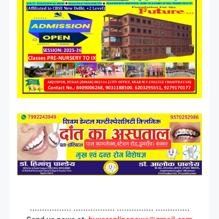
................. ................. ............... ..............