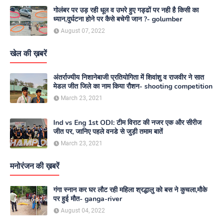
गोलंबर पर उड़ रही धूल व उभरे हुए गड्ढों पर नही है किसी का
ध्यान,दुर्घटना होने पर कैसे बचेगी जान ?- golumber
August 07, 2022
खेल की ख़बरें
अंतर्राज्यीय निशानेबाजी प्रतियोगिता में शिवांशु व राजवीर ने सात
मेडल जीत जिले का नाम किया रौशन- shooting competition
March 23, 2021
Ind vs Eng 1st ODI: टीम विराट की नजर एक और सीरीज
जीत पर, जानिए पहले वनडे से जुड़ी तमाम बातें
March 23, 2021
मनोरंजन की ख़बरें
गंगा स्नान कर घर लौट रही महिला श्रद्धालु को बस ने कुचला,मौके
पर हुई मौत- ganga-river
August 04, 2022