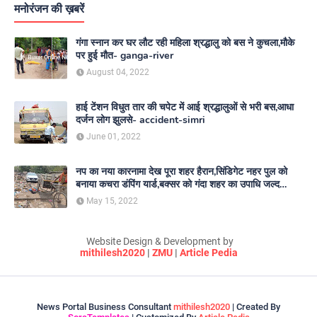
मनोरंजन की ख़बरें
गंगा स्नान कर घर लौट रही महिला श्रद्धालु को बस ने कुचला,मौके
पर हुई मौत- ganga-river
August 04, 2022
हाई टेंशन विधुत तार की चपेट में आई श्रद्धालुओं से भरी बस,आधा
दर्जन लोग झुलसे- accident-simri
June 01, 2022
नप का नया कारनामा देख पूरा शहर हैरान,सिंडिगेट नहर पुल को
बनाया कचरा डंपिंग यार्ड,बक्सर को गंदा शहर का उपाधि जल्द
दिलाएगा नगर परिषद- nagar-parishad
May 15, 2022
Website Design & Development by
mithilesh2020
|
ZMU
|
Article Pedia
News Portal Business Consultant
mithilesh2020
| Created By