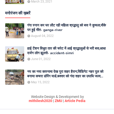
March 23, 2021
मनोरंजन की ख़बरें
गंगा स्नान कर घर लौट रही महिला श्रद्धालु को बस ने कुचला,मौके
पर हुई मौत- ganga-river
August 04, 2022
हाई टेंशन विधुत तार की चपेट में आई श्रद्धालुओं से भरी बस,आधा
दर्जन लोग झुलसे- accident-simri
June 01, 2022
नप का नया कारनामा देख पूरा शहर हैरान,सिंडिगेट नहर पुल को
बनाया कचरा डंपिंग यार्ड,बक्सर को गंदा शहर का उपाधि जल्द
दिलाएगा नगर परिषद- nagar-parishad
May 15, 2022
Website Design & Development by
mithilesh2020
|
ZMU
|
Article Pedia