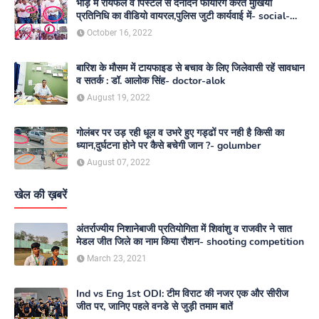
भीड़ में रायफल व पिस्टल से दनादन फायरिंग करते मुखिया
प्रतिनिधि का वीडियो वायरल,पुलिस जुटी कार्यवाई में- social-
media
October 16, 2022
बारिश के मौसम में टायफाइड से बचाव के लिए जिलेवासी रहें सावधान
व सतर्क : डॉ. आलोक सिंह- doctor-alok
August 19, 2022
गोलंबर पर उड़ रही धूल व उभरे हुए गड्ढों पर नही है किसी का
ध्यान,दुर्घटना होने पर कैसे बचेगी जान ?- golumber
August 07, 2022
खेल की ख़बरें
अंतर्राज्यीय निशानेबाजी प्रतियोगिता में शिवांशु व राजवीर ने सात
मेडल जीत जिले का नाम किया रौशन- shooting competition
March 23, 2021
Ind vs Eng 1st ODI: टीम विराट की नजर एक और सीरीज
जीत पर, जानिए पहले वनडे से जुड़ी तमाम बातें