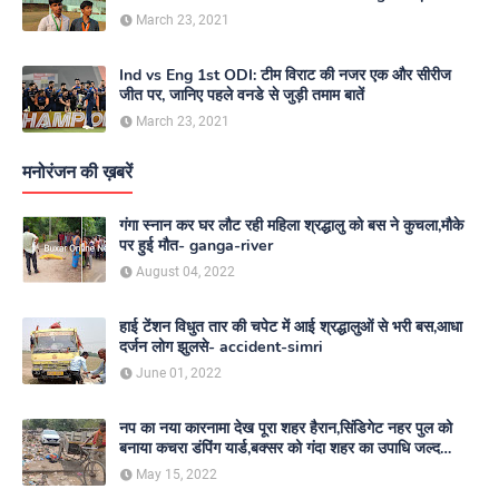
March 23, 2021
Ind vs Eng 1st ODI: टीम विराट की नजर एक और सीरीज
जीत पर, जानिए पहले वनडे से जुड़ी तमाम बातें
March 23, 2021
मनोरंजन की ख़बरें
गंगा स्नान कर घर लौट रही महिला श्रद्धालु को बस ने कुचला,मौके
पर हुई मौत- ganga-river
August 04, 2022
हाई टेंशन विधुत तार की चपेट में आई श्रद्धालुओं से भरी बस,आधा
दर्जन लोग झुलसे- accident-simri
June 01, 2022
नप का नया कारनामा देख पूरा शहर हैरान,सिंडिगेट नहर पुल को
बनाया कचरा डंपिंग यार्ड,बक्सर को गंदा शहर का उपाधि जल्द
दिलाएगा नगर परिषद- nagar-parishad
May 15, 2022