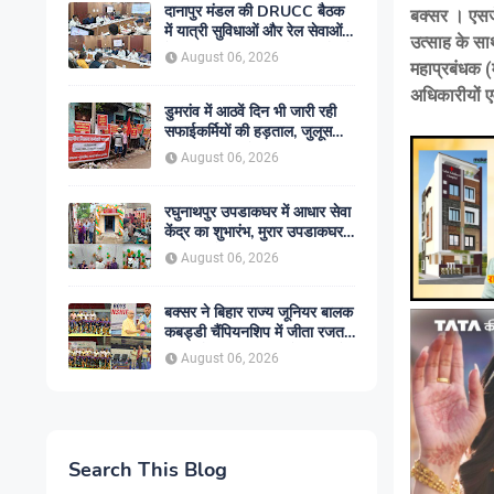
दानापुर मंडल की DRUCC बैठक
बक्सर । एसजेव
में यात्री सुविधाओं और रेल सेवाओं
उत्साह के सा
के विस्तार पर मंथन, अधिकारियों को
August 06, 2026
महाप्रबंधक (
दिए गए आवश्यक निर्देश
अधिकारीयों ए
डुमरांव में आठवें दिन भी जारी रही
सफाईकर्मियों की हड़ताल, जुलूस
निकाल सरकार के खिलाफ किया
August 06, 2026
प्रदर्शन
रघुनाथपुर उपडाकघर में आधार सेवा
केंद्र का शुभारंभ, मुरार उपडाकघर
नए भवन में हुआ स्थानांतरित
August 06, 2026
बक्सर ने बिहार राज्य जूनियर बालक
कबड्डी चैंपियनशिप में जीता रजत
पदक, रोमांचक फाइनल में सारण से
August 06, 2026
49-45 से हारा
Search This Blog