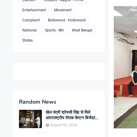
Election
Citizens - Nagrik - नागरिक
Entertainment
Movement
Complaint
Bollywood - Hollywood
National
Sports - खेल
West Bengal
States
Random News
खेल मंत्री श्रेयसी सिंह से मिले
अंतरराष्ट्रीय तैराक कैप्टन बिजेंद्र
सिंह, गोकुल जलाशय में तैराकी
August 06, 2026
प्रशिक्षण केंद्र शुरू करने की उठाई
मांग