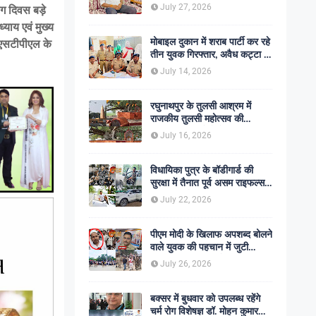
शोक की लहर
July 27, 2026
ोग दिवस बड़े
याय एवं मुख्य
मोबाइल दुकान में शराब पार्टी कर रहे
र एसटीपीएल के
तीन युवक गिरफ्तार, अवैध कट्टा व
कारतूस बरामद
July 14, 2026
रघुनाथपुर के तुलसी आश्रम में
राजकीय तुलसी महोत्सव की
अनुशंसा, बीडीओ ने भेजी
July 16, 2026
सकारात्मक रिपोर्ट
विधायिका पुत्र के बॉडीगार्ड की
सुरक्षा में तैनात पूर्व असम राइफल्स
जवान की गोली मारकर हत्या,
July 22, 2026
सहकर्मी अंगरक्षक गिरफ्तार
पीएम मोदी के खिलाफ अपशब्द बोलने
वाले युवक की पहचान में जुटी
पुलिस, बक्सर एसपी ने दिए सख्त
July 26, 2026
कार्रवाई के संकेत
बक्सर में बुधवार को उपलब्ध रहेंगे
चर्म रोग विशेषज्ञ डॉ. मोहन कुमार