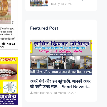
सिंह, प्रकाश यूरो क्लिनिक में होगा
July 13, 2026
परामर्श
Featured Post
ख़बरें भेजें और हम पहुंचाएंगे, आपकी खबर
को सही जगह तक.... Send News to
us!
mithilesh2020
March 22, 2021
-