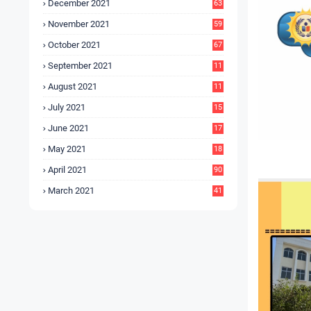
December 2021
63
November 2021
59
October 2021
67
September 2021
11
6
August 2021
11
6
July 2021
15
9
June 2021
17
3
May 2021
18
0
April 2021
90
March 2021
41