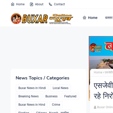
Home
About
Contact
Home
बक्सर 
Home
एसजेवीए
News Topics / Categories
एसजेवीए
Buxar News in Hindi
Local News
रहे नि
Breaking News
Business
Featured
Buxar News in Hind
Crime
Buxar Onli