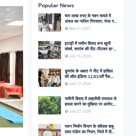
Popular News
चार लाख रुपए के गबन मामले में
अंचल का नाजिर गिरफ्तार, भेजा गया
जेल- sent jail
May 31, 2021
इटाढ़ी में जमीन विवाद बना खूनी
संघर्ष, सरपंच की पीट-पीटकर हत्या;
दो बेटे घायल, सड़क जाम
July 16, 2026
डुमरांव के अक्षत ने नीट में हासिल
की ऑल इंडिया 12,833वीं रैंक,
ऑनलाइन पढ़ाई से रचा सफलता का
July 17, 2026
इतिहास
जमीनी विवाद में लाइसेंसी रायफल से
हमला करने का मुखिया पर आरोप;
मामले की जांच में जुटी पुलिस
July 27, 2026
भवन निर्माण विभाग के संवेदक बाबू
लाल पांडेय का निधन, जिले में दौड़ी