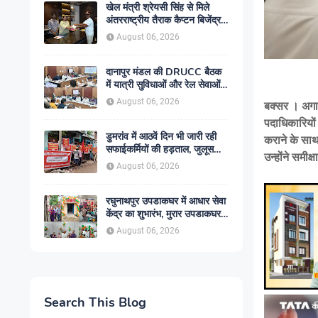
खेल मंत्री श्रेयसी सिंह से मिले
अंतरराष्ट्रीय तैराक कैप्टन बिजेंद्र
सिंह, गोकुल जलाशय में तैराकी
August 06, 2026
प्रशिक्षण केंद्र शुरू करने की उठाई
मांग
दानापुर मंडल की DRUCC बैठक
में यात्री सुविधाओं और रेल सेवाओं
के विस्तार पर मंथन, अधिकारियों को
August 06, 2026
बक्सर । अगाम
दिए गए आवश्यक निर्देश
पदाधिकारियों
डुमरांव में आठवें दिन भी जारी रही
कराने के साथ 
सफाईकर्मियों की हड़ताल, जुलूस
उन्होंने समीक्
निकाल सरकार के खिलाफ किया
August 06, 2026
प्रदर्शन
रघुनाथपुर उपडाकघर में आधार सेवा
केंद्र का शुभारंभ, मुरार उपडाकघर
नए भवन में हुआ स्थानांतरित
August 06, 2026
Search This Blog