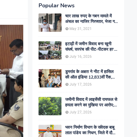
Popular News
चार लाख रुपए के गबन मामले में
अंचल का नाजिर गिरफ्तार, भेजा गया
जेल- sent jail
May 31, 2021
इटाढ़ी में जमीन विवाद बना खूनी
संघर्ष, सरपंच की पीट-पीटकर हत्या;
दो बेटे घायल, सड़क जाम
July 16, 2026
डुमरांव के अक्षत ने नीट में हासिल
की ऑल इंडिया 12,833वीं रैंक,
ऑनलाइन पढ़ाई से रचा सफलता का
July 17, 2026
इतिहास
जमीनी विवाद में लाइसेंसी रायफल से
हमला करने का मुखिया पर आरोप;
मामले की जांच में जुटी पुलिस
July 27, 2026
भवन निर्माण विभाग के संवेदक बाबू
लाल पांडेय का निधन, जिले में दौड़ी