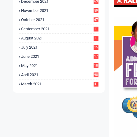
December 2021
63
November 2021
59
October 2021
67
September 2021
11
6
August 2021
11
6
July 2021
15
9
June 2021
17
3
May 2021
18
0
April 2021
90
March 2021
41