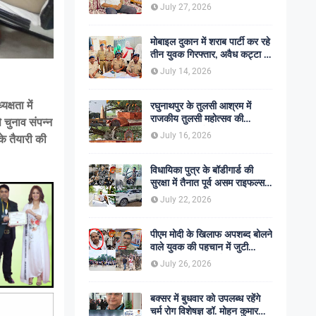
शोक की लहर
July 27, 2026
मोबाइल दुकान में शराब पार्टी कर रहे
तीन युवक गिरफ्तार, अवैध कट्टा व
कारतूस बरामद
July 14, 2026
्षता में
रघुनाथपुर के तुलसी आश्रम में
राजकीय तुलसी महोत्सव की
 चुनाव संपन्न
अनुशंसा, बीडीओ ने भेजी
July 16, 2026
के तैयारी की
सकारात्मक रिपोर्ट
विधायिका पुत्र के बॉडीगार्ड की
सुरक्षा में तैनात पूर्व असम राइफल्स
जवान की गोली मारकर हत्या,
July 22, 2026
सहकर्मी अंगरक्षक गिरफ्तार
पीएम मोदी के खिलाफ अपशब्द बोलने
वाले युवक की पहचान में जुटी
पुलिस, बक्सर एसपी ने दिए सख्त
July 26, 2026
कार्रवाई के संकेत
बक्सर में बुधवार को उपलब्ध रहेंगे
चर्म रोग विशेषज्ञ डॉ. मोहन कुमार