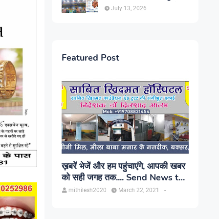
सिंह, प्रकाश यूरो क्लिनिक में होगा
July 13, 2026
परामर्श
Featured Post
ख़बरें भेजें और हम पहुंचाएंगे, आपकी खबर
को सही जगह तक.... Send News to
us!
mithilesh2020
March 22, 2021
-