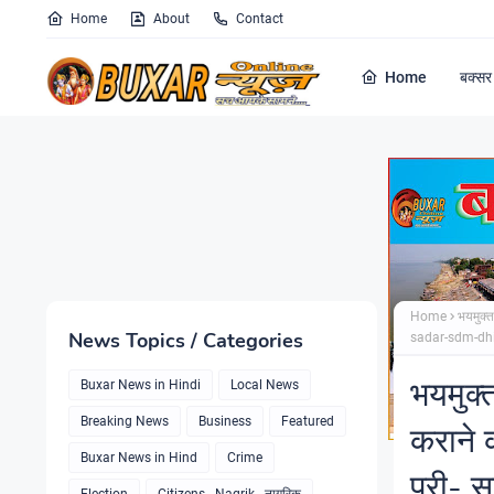
Home
About
Contact
Home
बक्सर 
Home
भयमुक्त
News Topics / Categories
sadar-sdm-dh
भयमुक्त
Buxar News in Hindi
Local News
Breaking News
Business
Featured
कराने क
Buxar News in Hind
Crime
पूरी-