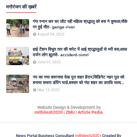
मनोरंजन की ख़बरें
गंगा स्नान कर घर लौट रही महिला श्रद्धालु को बस ने कुचला,मौके
पर हुई मौत- ganga-river
August 04, 2022
हाई टेंशन विधुत तार की चपेट में आई श्रद्धालुओं से भरी बस,आधा
दर्जन लोग झुलसे- accident-simri
June 01, 2022
नप का नया कारनामा देख पूरा शहर हैरान,सिंडिगेट नहर पुल को
बनाया कचरा डंपिंग यार्ड,बक्सर को गंदा शहर का उपाधि जल्द
दिलाएगा नगर परिषद- nagar-parishad
May 15, 2022
Website Design & Development by
mithilesh2020
|
ZMU
|
Article Pedia
News Portal Business Consultant
mithilesh2020
| Created By