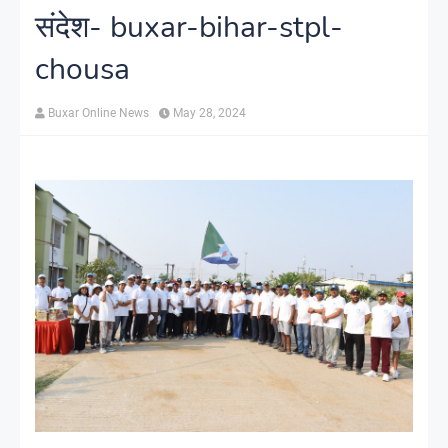
संदेश- buxar-bihar-stpl-
chousa
Buxar Online News
May 28, 2024