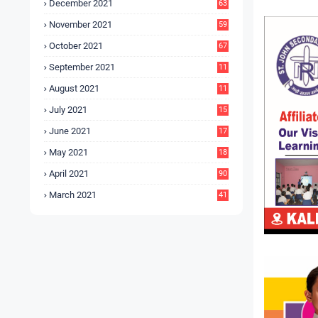
December 2021
63
November 2021
59
October 2021
67
September 2021
11
6
August 2021
11
6
July 2021
15
9
June 2021
17
3
May 2021
18
0
April 2021
90
March 2021
41