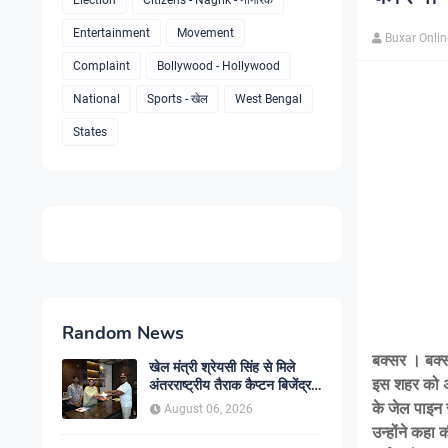
Election
Citizens - Nagrik - नागरिक
Entertainment
Movement
Buxar Onli
Complaint
Bollywood - Hollywood
National
Sports - खेल
West Bengal
States
Random News
बक्सर । बक्स
खेल मंत्री श्रेयसी सिंह से मिले
इस शहर को अ
अंतरराष्ट्रीय तैराक कैप्टन बिजेंद्र
सिंह, गोकुल जलाशय में तैराकी
के जेल पाइन र
August 06, 2026
प्रशिक्षण केंद्र शुरू करने की उठाई
उन्होंने कहा
मांग