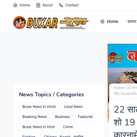
Home
About
Contact
Home
बक्सर 
Home
22 सालो
News Topics / Categories
भीड़- buxar-bi
22 साल
Buxar News in Hindi
Local News
Breaking News
Business
Featured
शो 19 
Buxar News in Hind
Crime
कारना