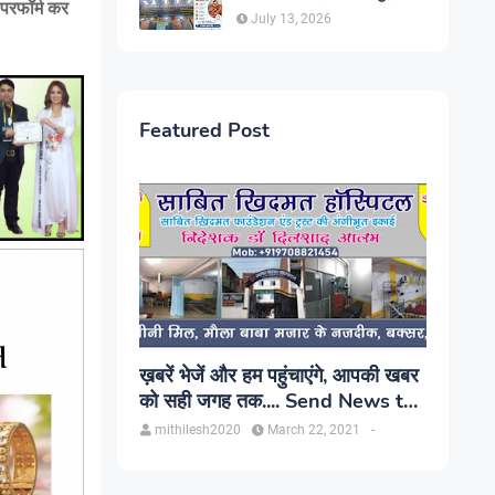
 परफॉर्म कर
सिंह, प्रकाश यूरो क्लिनिक में होगा
July 13, 2026
परामर्श
Featured Post
ख़बरें भेजें और हम पहुंचाएंगे, आपकी खबर
को सही जगह तक.... Send News to
us!
mithilesh2020
March 22, 2021
-