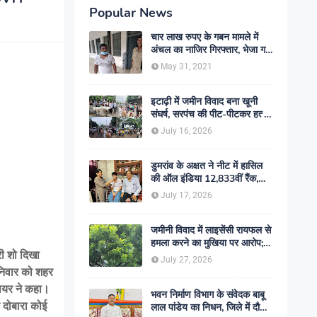
Popular News
चार लाख रुपए के गबन मामले में
अंचल का नाजिर गिरफ्तार, भेजा गया
जेल- sent jail
May 31, 2021
इटाढ़ी में जमीन विवाद बना खूनी
संघर्ष, सरपंच की पीट-पीटकर हत्या;
दो बेटे घायल, सड़क जाम
July 16, 2026
डुमरांव के अक्षत ने नीट में हासिल
की ऑल इंडिया 12,833वीं रैंक,
ऑनलाइन पढ़ाई से रचा सफलता का
July 17, 2026
इतिहास
जमीनी विवाद में लाइसेंसी रायफल से
हमला करने का मुखिया पर आरोप;
री शो दिखा
मामले की जांच में जुटी पुलिस
July 27, 2026
निवार को शहर
 नायर ने कहा।
भवन निर्माण विभाग के संवेदक बाबू
 दोबारा कोई
लाल पांडेय का निधन, जिले में दौड़ी