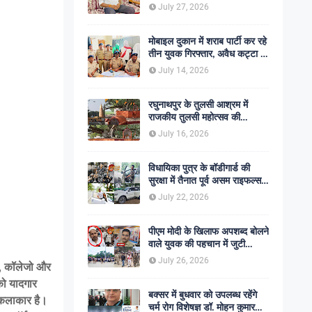
शोक की लहर
July 27, 2026
मोबाइल दुकान में शराब पार्टी कर रहे
तीन युवक गिरफ्तार, अवैध कट्टा व
कारतूस बरामद
July 14, 2026
रघुनाथपुर के तुलसी आश्रम में
राजकीय तुलसी महोत्सव की
अनुशंसा, बीडीओ ने भेजी
July 16, 2026
सकारात्मक रिपोर्ट
विधायिका पुत्र के बॉडीगार्ड की
सुरक्षा में तैनात पूर्व असम राइफल्स
जवान की गोली मारकर हत्या,
July 22, 2026
सहकर्मी अंगरक्षक गिरफ्तार
पीएम मोदी के खिलाफ अपशब्द बोलने
वाले युवक की पहचान में जुटी
पुलिस, बक्सर एसपी ने दिए सख्त
July 26, 2026
लो, कॉलेजो और
कार्रवाई के संकेत
 को यादगार
बक्सर में बुधवार को उपलब्ध रहेंगे
ी कलाकार है।
चर्म रोग विशेषज्ञ डॉ. मोहन कुमार