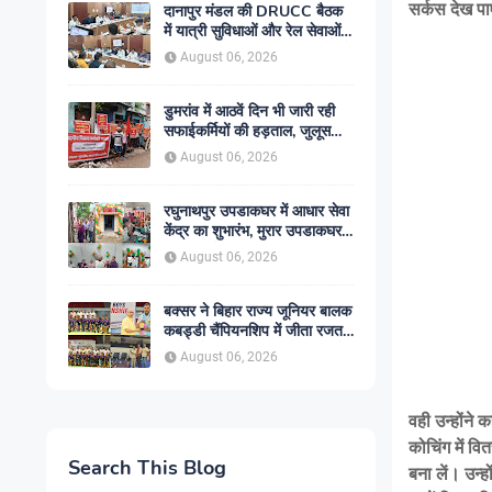
सर्कस देख पा
दानापुर मंडल की DRUCC बैठक
में यात्री सुविधाओं और रेल सेवाओं
के विस्तार पर मंथन, अधिकारियों को
August 06, 2026
दिए गए आवश्यक निर्देश
डुमरांव में आठवें दिन भी जारी रही
सफाईकर्मियों की हड़ताल, जुलूस
निकाल सरकार के खिलाफ किया
August 06, 2026
प्रदर्शन
रघुनाथपुर उपडाकघर में आधार सेवा
केंद्र का शुभारंभ, मुरार उपडाकघर
नए भवन में हुआ स्थानांतरित
August 06, 2026
बक्सर ने बिहार राज्य जूनियर बालक
कबड्डी चैंपियनशिप में जीता रजत
पदक, रोमांचक फाइनल में सारण से
August 06, 2026
49-45 से हारा
वही उन्होंने
कोचिंग में व
Search This Blog
बना लें। उन्