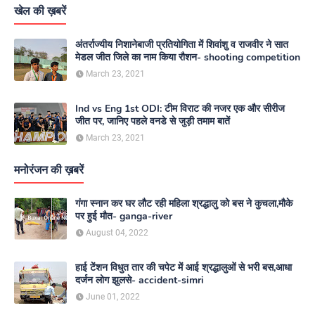
खेल की ख़बरें
अंतर्राज्यीय निशानेबाजी प्रतियोगिता में शिवांशु व राजवीर ने सात
मेडल जीत जिले का नाम किया रौशन- shooting competition
March 23, 2021
Ind vs Eng 1st ODI: टीम विराट की नजर एक और सीरीज
जीत पर, जानिए पहले वनडे से जुड़ी तमाम बातें
March 23, 2021
मनोरंजन की ख़बरें
गंगा स्नान कर घर लौट रही महिला श्रद्धालु को बस ने कुचला,मौके
पर हुई मौत- ganga-river
August 04, 2022
हाई टेंशन विधुत तार की चपेट में आई श्रद्धालुओं से भरी बस,आधा
दर्जन लोग झुलसे- accident-simri
June 01, 2022