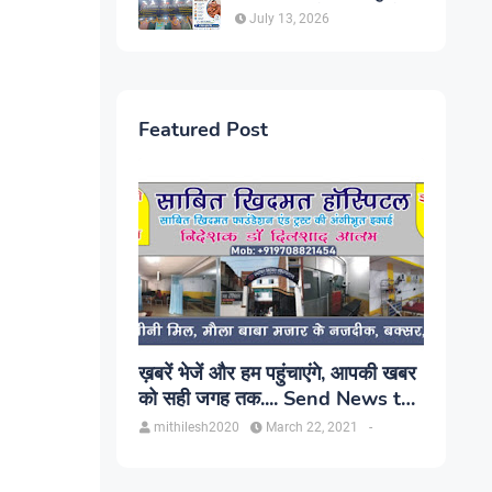
सिंह, प्रकाश यूरो क्लिनिक में होगा
July 13, 2026
परामर्श
Featured Post
ख़बरें भेजें और हम पहुंचाएंगे, आपकी खबर
को सही जगह तक.... Send News to
us!
mithilesh2020
March 22, 2021
-