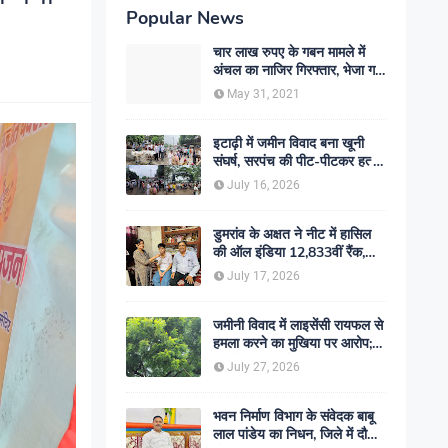
Popular News
चार लाख रुपए के गबन मामले में
अंचल का नाजिर गिरफ्तार, भेजा गया
जेल- sent jail
May 31, 2021
इटाढ़ी में जमीन विवाद बना खूनी
संघर्ष, सरपंच की पीट-पीटकर हत्या;
दो बेटे घायल, सड़क जाम
July 16, 2026
डुमरांव के अक्षत ने नीट में हासिल
की ऑल इंडिया 12,833वीं रैंक,
ऑनलाइन पढ़ाई से रचा सफलता का
July 17, 2026
इतिहास
जमीनी विवाद में लाइसेंसी रायफल से
हमला करने का मुखिया पर आरोप;
मामले की जांच में जुटी पुलिस
July 27, 2026
भवन निर्माण विभाग के संवेदक बाबू
लाल पांडेय का निधन, जिले में दौड़ी