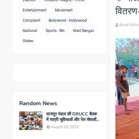
Election
Citizens - Nagrik - नागरिक
वितरण
Entertainment
Movement
Complaint
Bollywood - Hollywood
Buxar Onli
National
Sports - खेल
West Bengal
States
Random News
दानापुर मंडल की DRUCC बैठक
में यात्री सुविधाओं और रेल सेवाओं
के विस्तार पर मंथन, अधिकारियों को
August 06, 2026
दिए गए आवश्यक निर्देश