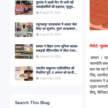
डुमरांव में आठवें दिन भी जारी रही
सफाईकर्मियों की हड़ताल, जुलूस
निकाल सरकार के खिलाफ किया
August 06, 2026
प्रदर्शन
रघुनाथपुर उपडाकघर में आधार सेवा
केंद्र का शुभारंभ, मुरार उपडाकघर
नए भवन में हुआ स्थानांतरित
August 06, 2026
रिपोर्ट- गुलश
बक्सर ने बिहार राज्य जूनियर बालक
कबड्डी चैंपियनशिप में जीता रजत
पदक, रोमांचक फाइनल में सारण से
August 06, 2026
बक्सर । शारदी
49-45 से हारा
नवज्योति बक्
राष्ट्रीय समूहगान प्रतियोगिता की
बात यह रहा क
तैयारियां पूरी, 8 अगस्त को एम.वी.
सिंह, आरपीएफ 
कॉलेज में गूंजेंगे देशभक्ति के स्वर
August 06, 2026
मालाकार ने उ
पाठ्य सामग्री
शैम्पू, बिस्क
Search This Blog