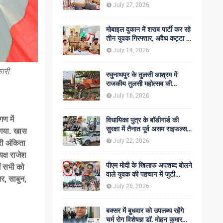
शोक की लहर
July 27, 2026
मोबाइल दुकान में शराब पार्टी कर रहे
तीन युवक गिरफ्तार, अवैध कट्टा व
कारतूस बरामद
July 14, 2026
कारी
रघुनाथपुर के तुलसी आश्रम में
राजकीय तुलसी महोत्सव की
अनुशंसा, बीडीओ ने भेजी
July 16, 2026
सकारात्मक रिपोर्ट
ण में
विधायिका पुत्र के बॉडीगार्ड की
सुरक्षा में तैनात पूर्व असम राइफल्स
ा गया. खास
जवान की गोली मारकर हत्या,
July 22, 2026
री अंकिता
सहकर्मी अंगरक्षक गिरफ्तार
क्ष राजेश
पीएम मोदी के खिलाफ अपशब्द बोलने
ं सभी को
वाले युवक की पहचान में जुटी
नर, साबुन,
पुलिस, बक्सर एसपी ने दिए सख्त
July 26, 2026
कार्रवाई के संकेत
बक्सर में बुधवार को उपलब्ध रहेंगे
चर्म रोग विशेषज्ञ डॉ. मोहन कुमार