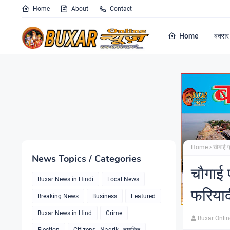
Home
About
Contact
Home
बक्सर 
Home
चौगाई प
News Topics / Categories
चौगाई 
Buxar News in Hindi
Local News
फरियाद
Breaking News
Business
Featured
Buxar News in Hind
Crime
Buxar Onli