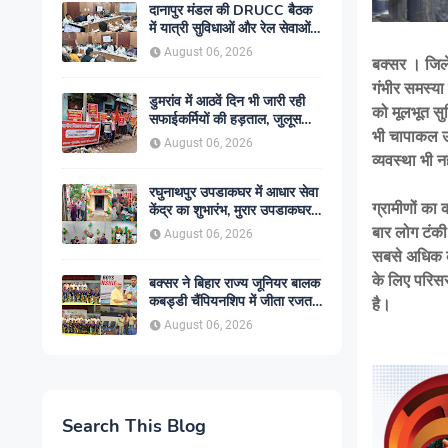
दानापुर मंडल की DRUCC बैठक
में यात्री सुविधाओं और रेल सेवाओं
के विस्तार पर मंथन, अधिकारियों को
August 06, 2026
दिए गए आवश्यक निर्देश
बक्सर । जिले
गंभीर समस्या
डुमरांव में आठवें दिन भी जारी रही
को मूलभूत सु
सफाईकर्मियों की हड़ताल, जुलूस
भी चापाकल उ
निकाल सरकार के खिलाफ किया
August 06, 2026
प्रदर्शन
व्यवस्था भी न
रघुनाथपुर उपडाकघर में आधार सेवा
ग्रामीणों का
केंद्र का शुभारंभ, मुरार उपडाकघर
नए भवन में हुआ स्थानांतरित
बार लोग टंकी
August 06, 2026
सबसे अधिक कठ
के लिए परिसर
बक्सर ने बिहार राज्य जूनियर बालक
कबड्डी चैंपियनशिप में जीता रजत
है।
पदक, रोमांचक फाइनल में सारण से
August 06, 2026
49-45 से हारा
Search This Blog