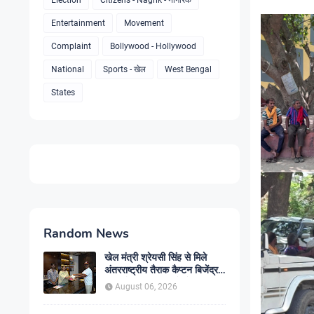
Election
Citizens - Nagrik - नागरिक
Entertainment
Movement
Complaint
Bollywood - Hollywood
National
Sports - खेल
West Bengal
States
Random News
खेल मंत्री श्रेयसी सिंह से मिले
अंतरराष्ट्रीय तैराक कैप्टन बिजेंद्र
सिंह, गोकुल जलाशय में तैराकी
August 06, 2026
प्रशिक्षण केंद्र शुरू करने की उठाई
मांग