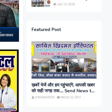
सिंह, प्रकाश यूरो क्लिनिक में होगा
July 13, 2026
परामर्श
Featured Post
ख़बरें भेजें और हम पहुंचाएंगे, आपकी खबर
को सही जगह तक.... Send News to
us!
mithilesh2020
March 22, 2021
-