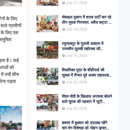
शोक की लहर
July 27, 2026
मोबाइल दुकान में शराब पार्टी कर रहे
गों के लिए
तीन युवक गिरफ्तार, अवैध कट्टा व
ाले ग्रामीणों
कारतूस बरामद
July 14, 2026
ल के लिए एक
 समुचित
रघुनाथपुर के तुलसी आश्रम में
राजकीय तुलसी महोत्सव की
अनुशंसा, बीडीओ ने भेजी
July 16, 2026
सकारात्मक रिपोर्ट
ड़ता है। कई
हिलाओं को
विधायिका पुत्र के बॉडीगार्ड की
ं उन्हें शौच
सुरक्षा में तैनात पूर्व असम राइफल्स
जवान की गोली मारकर हत्या,
लेना पड़ता
July 22, 2026
सहकर्मी अंगरक्षक गिरफ्तार
पीएम मोदी के खिलाफ अपशब्द बोलने
वाले युवक की पहचान में जुटी
पुलिस, बक्सर एसपी ने दिए सख्त
July 26, 2026
कार्रवाई के संकेत
बक्सर में बुधवार को उपलब्ध रहेंगे
चर्म रोग विशेषज्ञ डॉ. मोहन कुमार