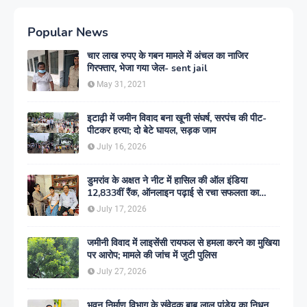
Popular News
चार लाख रुपए के गबन मामले में अंचल का नाजिर
गिरफ्तार, भेजा गया जेल- sent jail
May 31, 2021
इटाढ़ी में जमीन विवाद बना खूनी संघर्ष, सरपंच की पीट-
पीटकर हत्या; दो बेटे घायल, सड़क जाम
July 16, 2026
डुमरांव के अक्षत ने नीट में हासिल की ऑल इंडिया
12,833वीं रैंक, ऑनलाइन पढ़ाई से रचा सफलता का
इतिहास
July 17, 2026
जमीनी विवाद में लाइसेंसी रायफल से हमला करने का मुखिया
पर आरोप; मामले की जांच में जुटी पुलिस
July 27, 2026
भवन निर्माण विभाग के संवेदक बाबू लाल पांडेय का निधन,