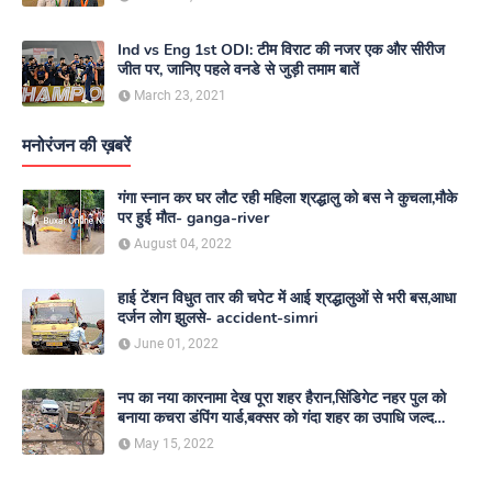
Ind vs Eng 1st ODI: टीम विराट की नजर एक और सीरीज
जीत पर, जानिए पहले वनडे से जुड़ी तमाम बातें
March 23, 2021
मनोरंजन की ख़बरें
गंगा स्नान कर घर लौट रही महिला श्रद्धालु को बस ने कुचला,मौके
पर हुई मौत- ganga-river
August 04, 2022
हाई टेंशन विधुत तार की चपेट में आई श्रद्धालुओं से भरी बस,आधा
दर्जन लोग झुलसे- accident-simri
June 01, 2022
नप का नया कारनामा देख पूरा शहर हैरान,सिंडिगेट नहर पुल को
बनाया कचरा डंपिंग यार्ड,बक्सर को गंदा शहर का उपाधि जल्द
दिलाएगा नगर परिषद- nagar-parishad
May 15, 2022