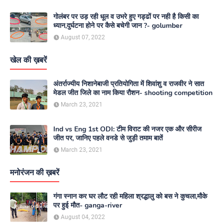
गोलंबर पर उड़ रही धूल व उभरे हुए गड्ढों पर नही है किसी का
ध्यान,दुर्घटना होने पर कैसे बचेगी जान ?- golumber
August 07, 2022
खेल की ख़बरें
अंतर्राज्यीय निशानेबाजी प्रतियोगिता में शिवांशु व राजवीर ने सात
मेडल जीत जिले का नाम किया रौशन- shooting competition
March 23, 2021
Ind vs Eng 1st ODI: टीम विराट की नजर एक और सीरीज
जीत पर, जानिए पहले वनडे से जुड़ी तमाम बातें
March 23, 2021
मनोरंजन की ख़बरें
गंगा स्नान कर घर लौट रही महिला श्रद्धालु को बस ने कुचला,मौके
पर हुई मौत- ganga-river
August 04, 2022