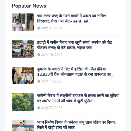
Popular News
चार लाख रुपए के गबन मामले में अंचल का नाजिर
गिरफ्तार, भेजा गया जेल- sent jail
May 31, 2021
इटाढ़ी में जमीन विवाद बना खूनी संघर्ष, सरपंच की पीट-
पीटकर हत्या; दो बेटे घायल, सड़क जाम
July 16, 2026
डुमरांव के अक्षत ने नीट में हासिल की ऑल इंडिया
12,833वीं रैंक, ऑनलाइन पढ़ाई से रचा सफलता का
इतिहास
July 17, 2026
जमीनी विवाद में लाइसेंसी रायफल से हमला करने का मुखिया
पर आरोप; मामले की जांच में जुटी पुलिस
July 27, 2026
भवन निर्माण विभाग के संवेदक बाबू लाल पांडेय का निधन,
जिले में दौड़ी शोक की लहर