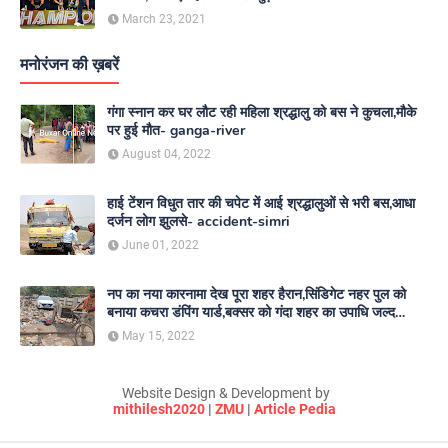
March 23, 2021
मनोरंजन की ख़बरें
गंगा स्नान कर घर लौट रही महिला श्रद्धालु को बस ने कुचला,मौके
पर हुई मौत- ganga-river
August 04, 2022
हाई टेंशन विधुत तार की चपेट में आई श्रद्धालुओं से भरी बस,आधा
दर्जन लोग झुलसे- accident-simri
June 01, 2022
नप का नया कारनामा देख पूरा शहर हैरान,सिंडिगेट नहर पुल को
बनाया कचरा डंपिंग यार्ड,बक्सर को गंदा शहर का उपाधि जल्द
दिलाएगा नगर परिषद- nagar-parishad
May 15, 2022
Website Design & Development by
mithilesh2020
|
ZMU
|
Article Pedia