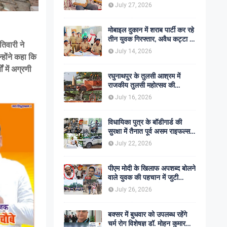
शोक की लहर
July 27, 2026
मोबाइल दुकान में शराब पार्टी कर रहे
तीन युवक गिरफ्तार, अवैध कट्टा व
िवारी ने
कारतूस बरामद
July 14, 2026
्होंने कहा कि
ं में अग्रणी
रघुनाथपुर के तुलसी आश्रम में
राजकीय तुलसी महोत्सव की
अनुशंसा, बीडीओ ने भेजी
July 16, 2026
सकारात्मक रिपोर्ट
विधायिका पुत्र के बॉडीगार्ड की
सुरक्षा में तैनात पूर्व असम राइफल्स
जवान की गोली मारकर हत्या,
July 22, 2026
सहकर्मी अंगरक्षक गिरफ्तार
पीएम मोदी के खिलाफ अपशब्द बोलने
वाले युवक की पहचान में जुटी
पुलिस, बक्सर एसपी ने दिए सख्त
July 26, 2026
कार्रवाई के संकेत
बक्सर में बुधवार को उपलब्ध रहेंगे
चर्म रोग विशेषज्ञ डॉ. मोहन कुमार