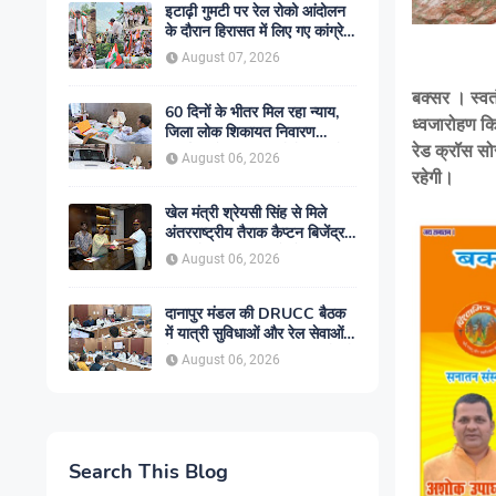
इटाढ़ी गुमटी पर रेल रोको आंदोलन
के दौरान हिरासत में लिए गए कांग्रेस
जिलाध्यक्ष पंकज उपाध्याय , पुलिस
August 07, 2026
कार्रवाई पर भड़के पूर्व विधायक मुना
तिवारी
बक्सर । स्वत
60 दिनों के भीतर मिल रहा न्याय,
ध्वजारोहण कि
जिला लोक शिकायत निवारण
रेड क्रॉस सोस
कार्यालय में बढ़ा आम लोगों का भरोसा
August 06, 2026
रहेगी।
खेल मंत्री श्रेयसी सिंह से मिले
अंतरराष्ट्रीय तैराक कैप्टन बिजेंद्र
सिंह, गोकुल जलाशय में तैराकी
August 06, 2026
प्रशिक्षण केंद्र शुरू करने की उठाई
मांग
दानापुर मंडल की DRUCC बैठक
में यात्री सुविधाओं और रेल सेवाओं
के विस्तार पर मंथन, अधिकारियों को
August 06, 2026
दिए गए आवश्यक निर्देश
Search This Blog