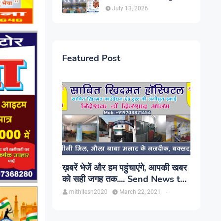
सिंह, प्रकाश यूरो क्लिनिक में होगा
July 13, 2026
परामर्श
Featured Post
ख़बरें भेजें और हम पहुंचाएंगे, आपकी खबर
को सही जगह तक.... Send News to
us!
mithilesh2020
March 22, 2021
-