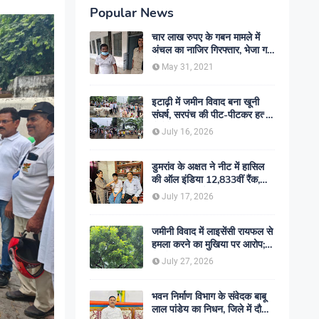
Popular News
चार लाख रुपए के गबन मामले में
अंचल का नाजिर गिरफ्तार, भेजा गया
जेल- sent jail
May 31, 2021
इटाढ़ी में जमीन विवाद बना खूनी
संघर्ष, सरपंच की पीट-पीटकर हत्या;
दो बेटे घायल, सड़क जाम
July 16, 2026
डुमरांव के अक्षत ने नीट में हासिल
की ऑल इंडिया 12,833वीं रैंक,
ऑनलाइन पढ़ाई से रचा सफलता का
July 17, 2026
इतिहास
जमीनी विवाद में लाइसेंसी रायफल से
हमला करने का मुखिया पर आरोप;
मामले की जांच में जुटी पुलिस
July 27, 2026
भवन निर्माण विभाग के संवेदक बाबू
लाल पांडेय का निधन, जिले में दौड़ी