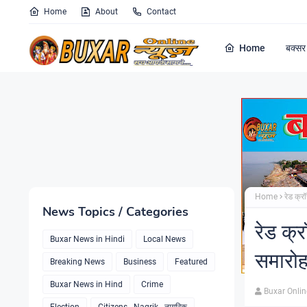
Home
About
Contact
Home
बक्सर 
Home
रेड क्र
News Topics / Categories
रेड क्
Buxar News in Hindi
Local News
समारो
Breaking News
Business
Featured
Buxar News in Hind
Crime
Buxar Onli