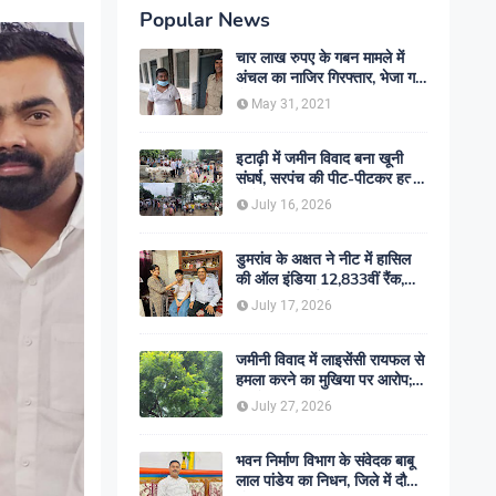
Popular News
चार लाख रुपए के गबन मामले में
अंचल का नाजिर गिरफ्तार, भेजा गया
जेल- sent jail
May 31, 2021
इटाढ़ी में जमीन विवाद बना खूनी
संघर्ष, सरपंच की पीट-पीटकर हत्या;
दो बेटे घायल, सड़क जाम
July 16, 2026
डुमरांव के अक्षत ने नीट में हासिल
की ऑल इंडिया 12,833वीं रैंक,
ऑनलाइन पढ़ाई से रचा सफलता का
July 17, 2026
इतिहास
जमीनी विवाद में लाइसेंसी रायफल से
हमला करने का मुखिया पर आरोप;
मामले की जांच में जुटी पुलिस
July 27, 2026
भवन निर्माण विभाग के संवेदक बाबू
लाल पांडेय का निधन, जिले में दौड़ी