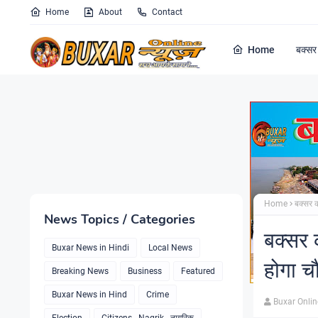
Home
About
Contact
Home
बक्सर 
Home
बक्सर 
News Topics / Categories
बक्सर 
Buxar News in Hindi
Local News
होगा 
Breaking News
Business
Featured
Buxar News in Hind
Crime
Buxar Onli