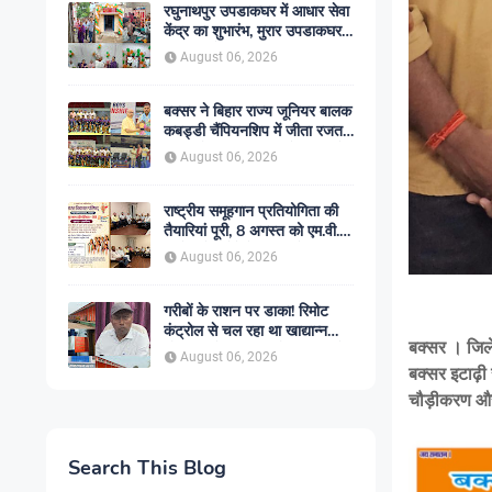
रघुनाथपुर उपडाकघर में आधार सेवा
केंद्र का शुभारंभ, मुरार उपडाकघर
नए भवन में हुआ स्थानांतरित
August 06, 2026
बक्सर ने बिहार राज्य जूनियर बालक
कबड्डी चैंपियनशिप में जीता रजत
पदक, रोमांचक फाइनल में सारण से
August 06, 2026
49-45 से हारा
राष्ट्रीय समूहगान प्रतियोगिता की
तैयारियां पूरी, 8 अगस्त को एम.वी.
कॉलेज में गूंजेंगे देशभक्ति के स्वर
August 06, 2026
गरीबों के राशन पर डाका! रिमोट
कंट्रोल से चल रहा था खाद्यान्न
बक्सर । जिलेव
चोरी का खेल! सिमरी गोदाम कांड में
August 06, 2026
एजीएम हटे, ट्रांसपोर्टर पर शिकंजा,
बक्सर इटाढ़ी 
बड़े ट्रांसपोर्टरों की भूमिका भी चर्चा
चौड़ीकरण और
में
Search This Blog