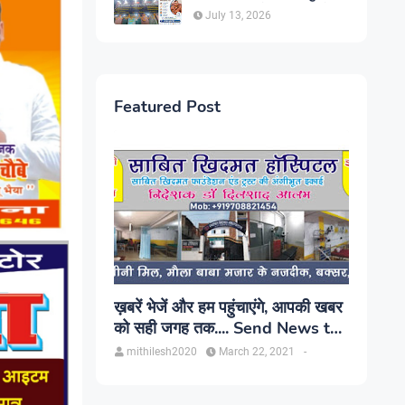
सिंह, प्रकाश यूरो क्लिनिक में होगा
July 13, 2026
परामर्श
Featured Post
ख़बरें भेजें और हम पहुंचाएंगे, आपकी खबर
को सही जगह तक.... Send News to
us!
mithilesh2020
March 22, 2021
-