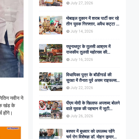
शोक की लहर
July 27, 2026
मोबाइल दुकान में शराब पार्टी कर रहे
तीन युवक गिरफ्तार, अवैध कट्टा व
कारतूस बरामद
July 14, 2026
रघुनाथपुर के तुलसी आश्रम में
राजकीय तुलसी महोत्सव की
अनुशंसा, बीडीओ ने भेजी
July 16, 2026
सकारात्मक रिपोर्ट
विधायिका पुत्र के बॉडीगार्ड की
सुरक्षा में तैनात पूर्व असम राइफल्स
जवान की गोली मारकर हत्या,
July 22, 2026
सहकर्मी अंगरक्षक गिरफ्तार
नितिन नवीन ने
पीएम मोदी के खिलाफ अपशब्द बोलने
क खंड के
वाले युवक की पहचान में जुटी
 होंगे।
पुलिस, बक्सर एसपी ने दिए सख्त
July 26, 2026
कार्रवाई के संकेत
बक्सर में बुधवार को उपलब्ध रहेंगे
चर्म रोग विशेषज्ञ डॉ. मोहन कुमार