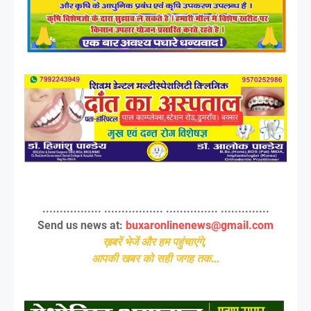
................. ................. ............... ..............
Send us news at:
buxaronlinenews@gmail.com
ख़बरें भेजें और हम पहुंचाएंगे,
आपकी खबर को सही जगह तक...