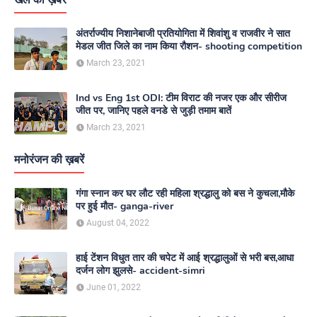
खेल की ख़बरें
अंतर्राज्यीय निशानेबाजी प्रतियोगिता में शिवांशु व राजवीर ने सात
मेडल जीत जिले का नाम किया रौशन- shooting competition
March 23, 2021
Ind vs Eng 1st ODI: टीम विराट की नजर एक और सीरीज
जीत पर, जानिए पहले वनडे से जुड़ी तमाम बातें
March 23, 2021
मनोरंजन की ख़बरें
गंगा स्नान कर घर लौट रही महिला श्रद्धालु को बस ने कुचला,मौके
पर हुई मौत- ganga-river
August 04, 2022
हाई टेंशन विधुत तार की चपेट में आई श्रद्धालुओं से भरी बस,आधा
दर्जन लोग झुलसे- accident-simri
June 01, 2022