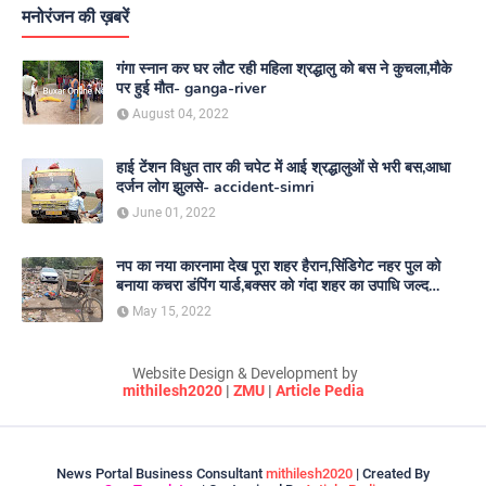
मनोरंजन की ख़बरें
गंगा स्नान कर घर लौट रही महिला श्रद्धालु को बस ने कुचला,मौके
पर हुई मौत- ganga-river
August 04, 2022
हाई टेंशन विधुत तार की चपेट में आई श्रद्धालुओं से भरी बस,आधा
दर्जन लोग झुलसे- accident-simri
June 01, 2022
नप का नया कारनामा देख पूरा शहर हैरान,सिंडिगेट नहर पुल को
बनाया कचरा डंपिंग यार्ड,बक्सर को गंदा शहर का उपाधि जल्द
दिलाएगा नगर परिषद- nagar-parishad
May 15, 2022
Website Design & Development by
mithilesh2020
|
ZMU
|
Article Pedia
News Portal Business Consultant
mithilesh2020
| Created By