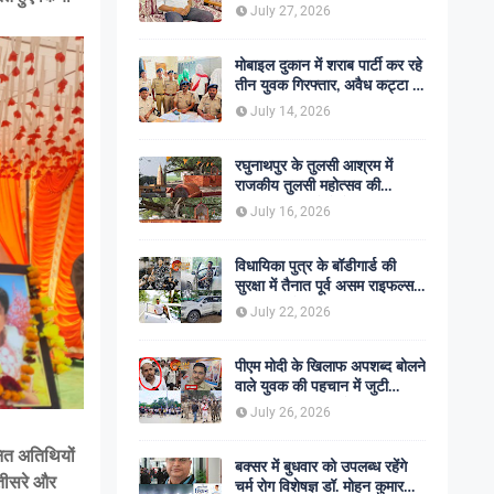
शोक की लहर
July 27, 2026
मोबाइल दुकान में शराब पार्टी कर रहे
तीन युवक गिरफ्तार, अवैध कट्टा व
कारतूस बरामद
July 14, 2026
रघुनाथपुर के तुलसी आश्रम में
राजकीय तुलसी महोत्सव की
अनुशंसा, बीडीओ ने भेजी
July 16, 2026
सकारात्मक रिपोर्ट
विधायिका पुत्र के बॉडीगार्ड की
सुरक्षा में तैनात पूर्व असम राइफल्स
जवान की गोली मारकर हत्या,
July 22, 2026
सहकर्मी अंगरक्षक गिरफ्तार
पीएम मोदी के खिलाफ अपशब्द बोलने
वाले युवक की पहचान में जुटी
पुलिस, बक्सर एसपी ने दिए सख्त
July 26, 2026
कार्रवाई के संकेत
नित अतिथियों
बक्सर में बुधवार को उपलब्ध रहेंगे
 तीसरे और
चर्म रोग विशेषज्ञ डॉ. मोहन कुमार