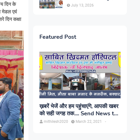
सिंह, प्रकाश यूरो क्लिनिक में होगा
ीय दिन के
July 13, 2026
परामर्श
ा मेडल एवं
रे दिन कक्षा
Featured Post
ख़बरें भेजें और हम पहुंचाएंगे, आपकी खबर
को सही जगह तक.... Send News to
us!
mithilesh2020
March 22, 2021
-