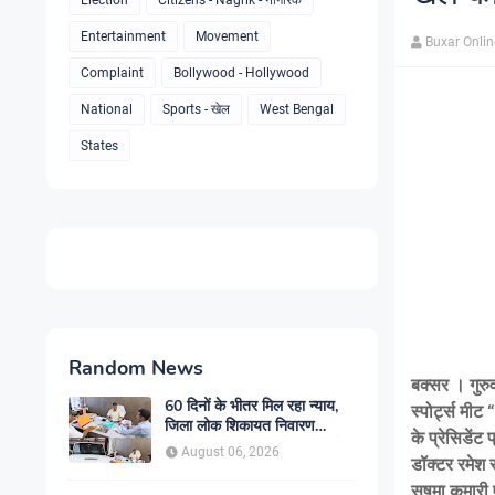
Election
Citizens - Nagrik - नागरिक
Entertainment
Movement
Buxar Onli
Complaint
Bollywood - Hollywood
National
Sports - खेल
West Bengal
States
Random News
बक्सर । गुरुव
60 दिनों के भीतर मिल रहा न्याय,
स्पोर्ट्स मी
जिला लोक शिकायत निवारण
के प्रेसिडेंट
कार्यालय में बढ़ा आम लोगों का भरोसा
August 06, 2026
डॉक्टर रमेश 
सुषमा कुमारी,