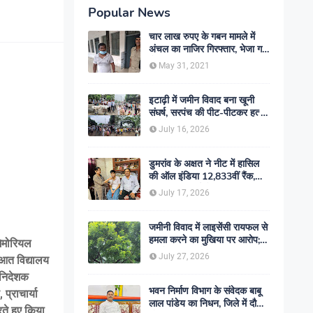
Popular News
चार लाख रुपए के गबन मामले में
अंचल का नाजिर गिरफ्तार, भेजा गया
जेल- sent jail
May 31, 2021
इटाढ़ी में जमीन विवाद बना खूनी
संघर्ष, सरपंच की पीट-पीटकर हत्या;
दो बेटे घायल, सड़क जाम
July 16, 2026
डुमरांव के अक्षत ने नीट में हासिल
की ऑल इंडिया 12,833वीं रैंक,
ऑनलाइन पढ़ाई से रचा सफलता का
July 17, 2026
इतिहास
जमीनी विवाद में लाइसेंसी रायफल से
हमला करने का मुखिया पर आरोप;
मेमोरियल
मामले की जांच में जुटी पुलिस
July 27, 2026
ुआत विद्यालय
े निदेशक
भवन निर्माण विभाग के संवेदक बाबू
प्राचार्या
लाल पांडेय का निधन, जिले में दौड़ी
रते हुए किया