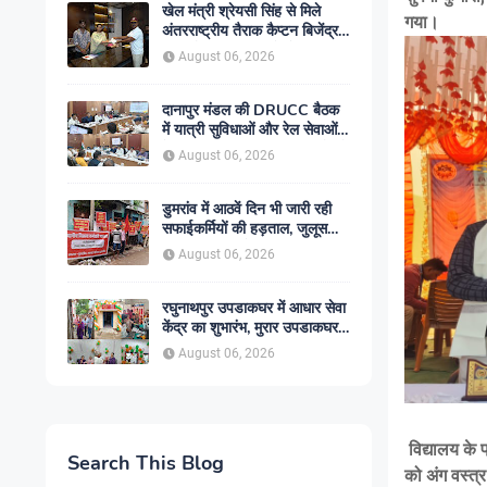
खेल मंत्री श्रेयसी सिंह से मिले
गया।
अंतरराष्ट्रीय तैराक कैप्टन बिजेंद्र
सिंह, गोकुल जलाशय में तैराकी
August 06, 2026
प्रशिक्षण केंद्र शुरू करने की उठाई
मांग
दानापुर मंडल की DRUCC बैठक
में यात्री सुविधाओं और रेल सेवाओं
के विस्तार पर मंथन, अधिकारियों को
August 06, 2026
दिए गए आवश्यक निर्देश
डुमरांव में आठवें दिन भी जारी रही
सफाईकर्मियों की हड़ताल, जुलूस
निकाल सरकार के खिलाफ किया
August 06, 2026
प्रदर्शन
रघुनाथपुर उपडाकघर में आधार सेवा
केंद्र का शुभारंभ, मुरार उपडाकघर
नए भवन में हुआ स्थानांतरित
August 06, 2026
विद्यालय के 
Search This Blog
को अंग वस्त्