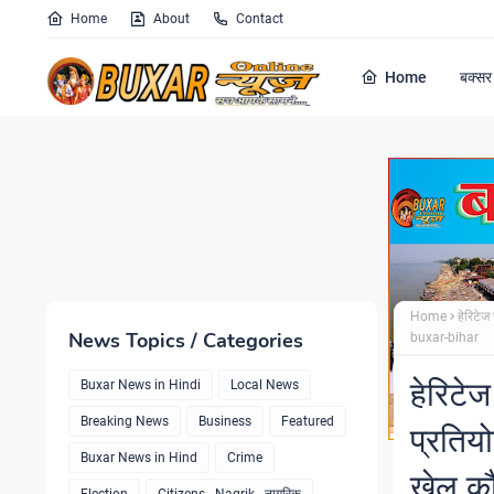
Home
About
Contact
Home
बक्सर 
Home
हेरिटेज
News Topics / Categories
buxar-bihar
हेरिटे
Buxar News in Hindi
Local News
Breaking News
Business
Featured
प्रतिय
Buxar News in Hind
Crime
खेल क