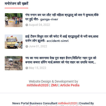
मनोरंजन की ख़बरें
गंगा स्नान कर घर लौट रही महिला श्रद्धालु को बस ने कुचला,मौके
पर हुई मौत- ganga-river
August 04, 2022
हाई टेंशन विधुत तार की चपेट में आई श्रद्धालुओं से भरी बस,आधा
दर्जन लोग झुलसे- accident-simri
June 01, 2022
नप का नया कारनामा देख पूरा शहर हैरान,सिंडिगेट नहर पुल को
बनाया कचरा डंपिंग यार्ड,बक्सर को गंदा शहर का उपाधि जल्द
दिलाएगा नगर परिषद- nagar-parishad
May 15, 2022
Website Design & Development by
mithilesh2020
|
ZMU
|
Article Pedia
News Portal Business Consultant
mithilesh2020
| Created By