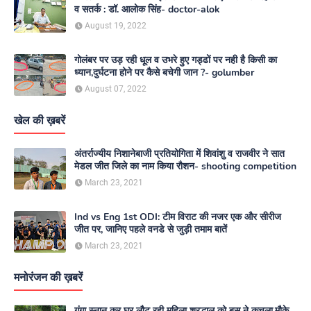
व सतर्क : डॉ. आलोक सिंह- doctor-alok
August 19, 2022
गोलंबर पर उड़ रही धूल व उभरे हुए गड्ढों पर नही है किसी का
ध्यान,दुर्घटना होने पर कैसे बचेगी जान ?- golumber
August 07, 2022
खेल की ख़बरें
अंतर्राज्यीय निशानेबाजी प्रतियोगिता में शिवांशु व राजवीर ने सात
मेडल जीत जिले का नाम किया रौशन- shooting competition
March 23, 2021
Ind vs Eng 1st ODI: टीम विराट की नजर एक और सीरीज
जीत पर, जानिए पहले वनडे से जुड़ी तमाम बातें
March 23, 2021
मनोरंजन की ख़बरें
गंगा स्नान कर घर लौट रही महिला श्रद्धालु को बस ने कुचला,मौके