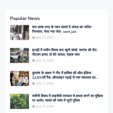
Popular News
चार लाख रुपए के गबन मामले में अंचल का नाजिर
गिरफ्तार, भेजा गया जेल- sent jail
May 31, 2021
इटाढ़ी में जमीन विवाद बना खूनी संघर्ष, सरपंच की पीट-
पीटकर हत्या; दो बेटे घायल, सड़क जाम
July 16, 2026
डुमरांव के अक्षत ने नीट में हासिल की ऑल इंडिया
12,833वीं रैंक, ऑनलाइन पढ़ाई से रचा सफलता का
इतिहास
July 17, 2026
जमीनी विवाद में लाइसेंसी रायफल से हमला करने का मुखिया
पर आरोप; मामले की जांच में जुटी पुलिस
July 27, 2026