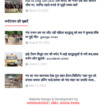
Ind vs Eng 1st ODI: टीम विराट की नजर एक और सीरीज
जीत पर, जानिए पहले वनडे से जुड़ी तमाम बातें
March 23, 2021
मनोरंजन की ख़बरें
गंगा स्नान कर घर लौट रही महिला श्रद्धालु को बस ने कुचला,मौके
पर हुई मौत- ganga-river
August 04, 2022
हाई टेंशन विधुत तार की चपेट में आई श्रद्धालुओं से भरी बस,आधा
दर्जन लोग झुलसे- accident-simri
June 01, 2022
नप का नया कारनामा देख पूरा शहर हैरान,सिंडिगेट नहर पुल को
बनाया कचरा डंपिंग यार्ड,बक्सर को गंदा शहर का उपाधि जल्द
दिलाएगा नगर परिषद- nagar-parishad
May 15, 2022
Website Design & Development by
mithilesh2020
|
ZMU
|
Article Pedia