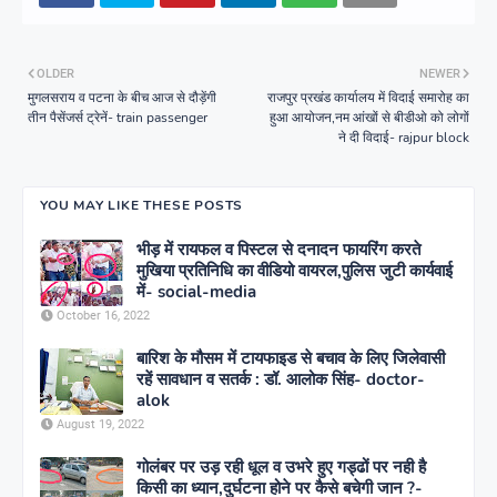
OLDER
NEWER
मुगलसराय व पटना के बीच आज से दौड़ेंगी
राजपुर प्रखंड कार्यालय में विदाई समारोह का
तीन पैसेंजर्स ट्रेनें- train passenger
हुआ आयोजन,नम आंखों से बीडीओ को लोगों
ने दी विदाई- rajpur block
YOU MAY LIKE THESE POSTS
भीड़ में रायफल व पिस्टल से दनादन फायरिंग करते
मुखिया प्रतिनिधि का वीडियो वायरल,पुलिस जुटी कार्यवाई
में- social-media
October 16, 2022
बारिश के मौसम में टायफाइड से बचाव के लिए जिलेवासी
रहें सावधान व सतर्क : डॉ. आलोक सिंह- doctor-
alok
August 19, 2022
गोलंबर पर उड़ रही धूल व उभरे हुए गड्ढों पर नही है
किसी का ध्यान,दुर्घटना होने पर कैसे बचेगी जान ?-