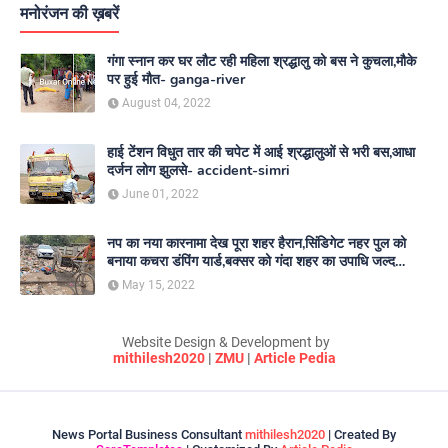
मनोरंजन की ख़बरें
गंगा स्नान कर घर लौट रही महिला श्रद्धालु को बस ने कुचला,मौके
पर हुई मौत- ganga-river
August 04, 2022
हाई टेंशन विधुत तार की चपेट में आई श्रद्धालुओं से भरी बस,आधा
दर्जन लोग झुलसे- accident-simri
June 01, 2022
नप का नया कारनामा देख पूरा शहर हैरान,सिंडिगेट नहर पुल को
बनाया कचरा डंपिंग यार्ड,बक्सर को गंदा शहर का उपाधि जल्द
दिलाएगा नगर परिषद- nagar-parishad
May 15, 2022
Website Design & Development by
mithilesh2020
|
ZMU
|
Article Pedia
News Portal Business Consultant
mithilesh2020
| Created By