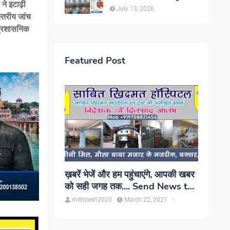
 ने इटाढ़ी
सिंह, प्रकाश यूरो क्लिनिक में होगा
July 13, 2026
परामर्श
स्तरीय जांच
 प्रशासनिक
Featured Post
ख़बरें भेजें और हम पहुंचाएंगे, आपकी खबर
को सही जगह तक.... Send News to
us!
mithilesh2020
March 22, 2021
-