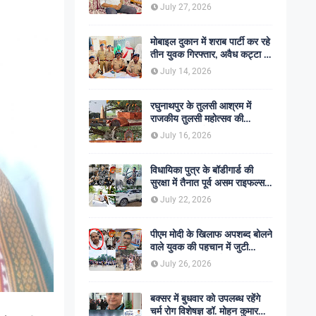
शोक की लहर
July 27, 2026
मोबाइल दुकान में शराब पार्टी कर रहे
तीन युवक गिरफ्तार, अवैध कट्टा व
कारतूस बरामद
July 14, 2026
रघुनाथपुर के तुलसी आश्रम में
राजकीय तुलसी महोत्सव की
अनुशंसा, बीडीओ ने भेजी
July 16, 2026
सकारात्मक रिपोर्ट
विधायिका पुत्र के बॉडीगार्ड की
सुरक्षा में तैनात पूर्व असम राइफल्स
जवान की गोली मारकर हत्या,
July 22, 2026
सहकर्मी अंगरक्षक गिरफ्तार
पीएम मोदी के खिलाफ अपशब्द बोलने
वाले युवक की पहचान में जुटी
पुलिस, बक्सर एसपी ने दिए सख्त
July 26, 2026
कार्रवाई के संकेत
बक्सर में बुधवार को उपलब्ध रहेंगे
चर्म रोग विशेषज्ञ डॉ. मोहन कुमार