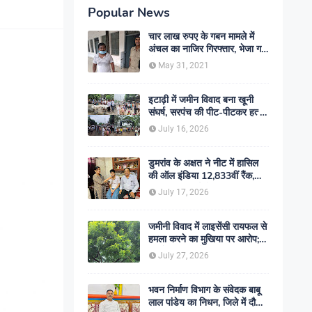
Popular News
चार लाख रुपए के गबन मामले में
अंचल का नाजिर गिरफ्तार, भेजा गया
जेल- sent jail
May 31, 2021
इटाढ़ी में जमीन विवाद बना खूनी
संघर्ष, सरपंच की पीट-पीटकर हत्या;
दो बेटे घायल, सड़क जाम
July 16, 2026
डुमरांव के अक्षत ने नीट में हासिल
की ऑल इंडिया 12,833वीं रैंक,
ऑनलाइन पढ़ाई से रचा सफलता का
July 17, 2026
इतिहास
जमीनी विवाद में लाइसेंसी रायफल से
हमला करने का मुखिया पर आरोप;
मामले की जांच में जुटी पुलिस
July 27, 2026
भवन निर्माण विभाग के संवेदक बाबू
लाल पांडेय का निधन, जिले में दौड़ी