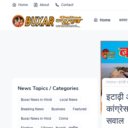
Home
About
Contact
Home
बक्सर 
Home
इटाढ़ी 
News Topics / Categories
इटाढ़ी
Buxar News in Hindi
Local News
कांग्रे
Breaking News
Business
Featured
सवाल
Buxar News in Hind
Crime