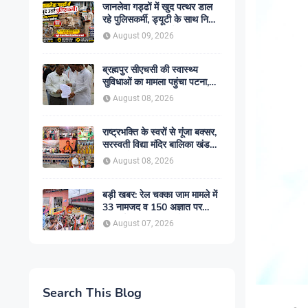
जानलेवा गड्ढों में खुद पत्थर डाल
रहे पुलिसकर्मी, ड्यूटी के साथ निभा
रहे इंसानियत का फर्ज
August 09, 2026
ब्रह्मपुर सीएचसी की स्वास्थ्य
सुविधाओं का मामला पहुंचा पटना,
अब विभागीय फैसले का इंतजार
August 08, 2026
राष्ट्रभक्ति के स्वरों से गूंजा बक्सर,
सरस्वती विद्या मंदिर बालिका खंड
बना विजेता
August 08, 2026
बड़ी खबर: रेल चक्का जाम मामले में
33 नामजद व 150 अज्ञात पर
एफआईआर, आरपीएफ ने शुरू की
August 07, 2026
कार्रवाई
Search This Blog