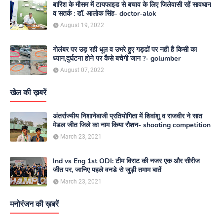
बारिश के मौसम में टायफाइड से बचाव के लिए जिलेवासी रहें सावधान
व सतर्क : डॉ. आलोक सिंह- doctor-alok
August 19, 2022
गोलंबर पर उड़ रही धूल व उभरे हुए गड्ढों पर नही है किसी का
ध्यान,दुर्घटना होने पर कैसे बचेगी जान ?- golumber
August 07, 2022
खेल की ख़बरें
अंतर्राज्यीय निशानेबाजी प्रतियोगिता में शिवांशु व राजवीर ने सात
मेडल जीत जिले का नाम किया रौशन- shooting competition
March 23, 2021
Ind vs Eng 1st ODI: टीम विराट की नजर एक और सीरीज
जीत पर, जानिए पहले वनडे से जुड़ी तमाम बातें
March 23, 2021
मनोरंजन की ख़बरें